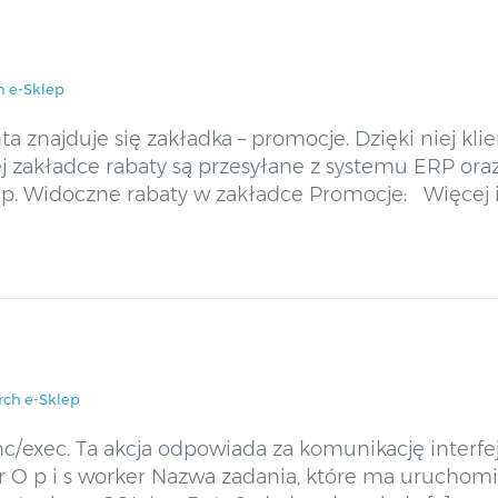
h e-Sklep
a znajduje się zakładka – promocje. Dzięki niej kli
ej zakładce rabaty są przesyłane z systemu ERP ora
. Widoczne rabaty w zakładce Promocje: Więcej in
rch e-Sklep
ync/exec. Ta akcja odpowiada za komunikację interf
t r O p i s worker Nazwa zadania, które ma urucho