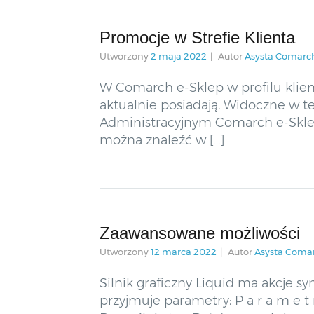
Promocje w Strefie Klienta
Utworzony
2 maja 2022
Autor
Asysta Comarc
W Comarch e-Sklep w profilu klient
aktualnie posiadają. Widoczne w t
Administracyjnym Comarch e-Sklep
można znaleźć w […]
Zaawansowane możliwości
Utworzony
12 marca 2022
Autor
Asysta Coma
Silnik graficzny Liquid ma akcje s
przyjmuje parametry: P a r a m e 