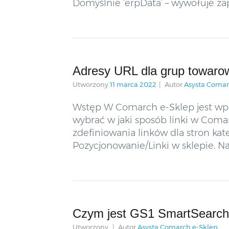
Domyślnie ‘erpData’ – wywołuje za
Adresy URL dla grup towaro
Utworzony
11 marca 2022
Autor
Asysta Comar
Wstęp W Comarch e-Sklep jest w
wybrać w jaki sposób linki w Com
zdefiniowania linków dla stron kat
Pozycjonowanie/Linki w sklepie. Na
Czym jest GS1 SmartSearch 
Utworzony
Autor
Asysta Comarch e-Sklep