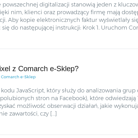
e powszechnej digitalizacji stanowią jeden z klu
zięki nim, klienci oraz prowadzący firmę mają do
ji. Aby kopie elektronicznych faktur wyświetlały s
ć się do następującej instrukcji: Krok 1. Uruchom C
ixel z Comarch e-Sklep?
a Comarch e-Sklep
kodu JavaScript, który służy do analizowania gru
ż polubionych stron na Facebook), które odwiedza
skać możliwość obserwacji działań, jakie wykonuj
ie zawartości, czy […]