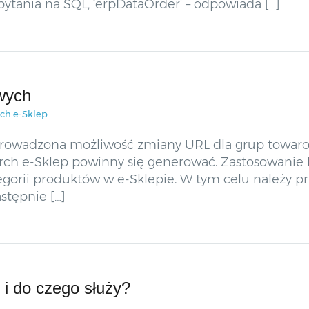
pytania na SQL, ‘erpDataOrder’ – odpowiada […]
wych
ch e-Sklep
prowadzona możliwość zmiany URL dla grup towa
arch e-Sklep powinny się generować. Zastosowani
egorii produktów w e-Sklepie. W tym celu należy pr
stępnie […]
i do czego służy?