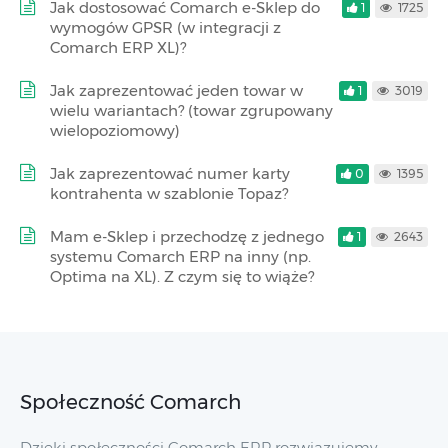
Jak dostosować Comarch e-Sklep do
1
1725
wymogów GPSR (w integracji z
Comarch ERP XL)?
Jak zaprezentować jeden towar w
1
3019
wielu wariantach? (towar zgrupowany
wielopoziomowy)
Jak zaprezentować numer karty
0
1395
kontrahenta w szablonie Topaz?
Mam e-Sklep i przechodzę z jednego
1
2643
systemu Comarch ERP na inny (np.
Optima na XL). Z czym się to wiąże?
Społeczność Comarch
Dzięki społeczności Comarch ERP rozwiązujemy