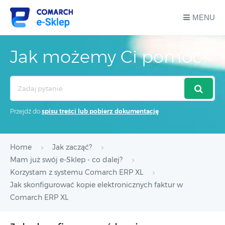
MENU
Jak możemy Ci pomóc?
Search
For
Przejdź do
spisu treści lub pobierz dokumentację
Home
Jak zacząć?
Mam już swój e-Sklep - co dalej?
Korzystam z systemu Comarch ERP XL
Jak skonfigurować kopie elektronicznych faktur w
Comarch ERP XL