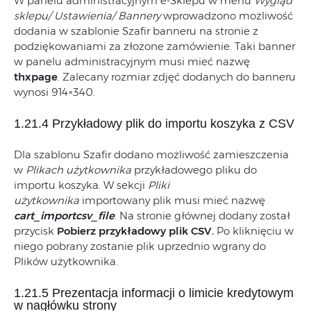
W panelu administracyjnym e-Sklepu w menu
Wygląd
sklepu/ Ustawienia/ Bannery
wprowadzono możliwość
dodania w szablonie Szafir banneru na stronie z
podziękowaniami za złożone zamówienie. Taki banner
w panelu administracyjnym musi mieć nazwę
thxpage
. Zalecany rozmiar zdjęć dodanych do banneru
wynosi 914×340.
1.21.4 Przykładowy plik do importu koszyka z CSV
Dla szablonu Szafir dodano możliwość zamieszczenia
w
Plikach użytkownika
przykładowego pliku do
importu koszyka. W sekcji
Pliki
użytkownika
importowany plik musi mieć nazwę
cart_importcsv_file
. Na stronie głównej dodany został
przycisk
Pobierz przykładowy plik CSV.
Po kliknięciu w
niego pobrany zostanie plik uprzednio wgrany do
Plików użytkownika.
1.21.5 Prezentacja informacji o limicie kredytowym
w nagłówku strony