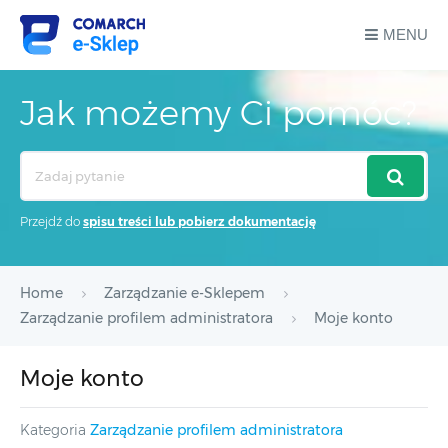
MENU
Jak możemy Ci pomóc?
Search
For
Przejdź do
spisu treści lub pobierz dokumentację
Home
Zarządzanie e-Sklepem
Zarządzanie profilem administratora
Moje konto
Moje konto
Kategoria
Zarządzanie profilem administratora