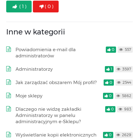
( 1 )
( 0 )
Inne w kategorii
Powiadomienia e-mail dla
0
557
administratorów
Administratorzy
1
3597
Jak zarządzać obszarem Mój profil?
0
2544
Moje sklepy
0
5862
Dlaczego nie widzę zakładki
0
983
Administratorzy w panelu
administracyjnym e-Sklepu?
Wyświetlanie kopii elektronicznych
0
2629