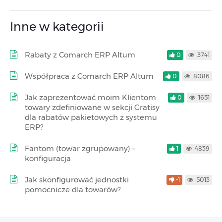
Inne w kategorii
Rabaty z Comarch ERP Altum
0
3741
Współpraca z Comarch ERP Altum
0
8086
Jak zaprezentować moim Klientom
0
1651
towary zdefiniowane w sekcji Gratisy
dla rabatów pakietowych z systemu
ERP?
Fantom (towar zgrupowany) –
1
4839
konfiguracja
Jak skonfigurować jednostki
-1
5013
pomocnicze dla towarów?