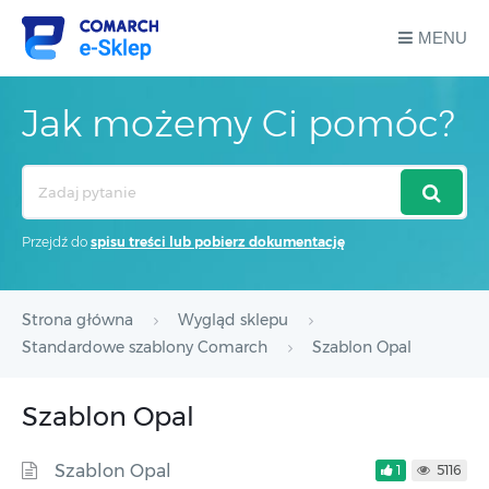
MENU
Jak możemy Ci pomóc?
Search
For
Przejdź do
spisu treści lub pobierz dokumentację
Strona główna
Wygląd sklepu
Standardowe szablony Comarch
Szablon Opal
Szablon Opal
Szablon Opal
1
5116