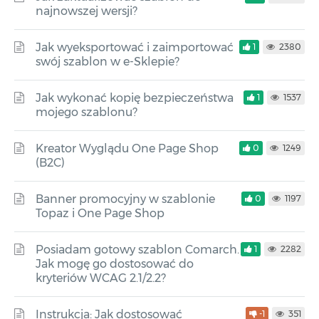
najnowszej wersji?
Jak wyeksportować i zaimportować
1
2380
swój szablon w e-Sklepie?
Jak wykonać kopię bezpieczeństwa
1
1537
mojego szablonu?
Kreator Wyglądu One Page Shop
0
1249
(B2C)
Banner promocyjny w szablonie
0
1197
Topaz i One Page Shop
Posiadam gotowy szablon Comarch.
1
2282
Jak mogę go dostosować do
kryteriów WCAG 2.1/2.2?
Instrukcja: Jak dostosować
-1
351