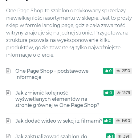
One Page Shop to szablon dedykowany sprzedaży
niewielkiej ilości asortymentu w sklepie. Jest to prosty
sklep w formie landing page, gdzie cała zawartość
witryny znajduje się na jednej stronie. Przygotowana
struktura pozwala na wyeksponowanie kilku
produktów, gdzie zawarte są tylko najważniejsze
informacje o ofercie.
One Page Shop – podstawowe
0
2510
informacje
Jak zmienić kolejność
0
1379
wyświetlanych elementów na
stronie głównej w One Page Shop?
Jak dodać wideo w sekcji z filmami?
0
1490
Jak zaktualizować szablon do
1
3911