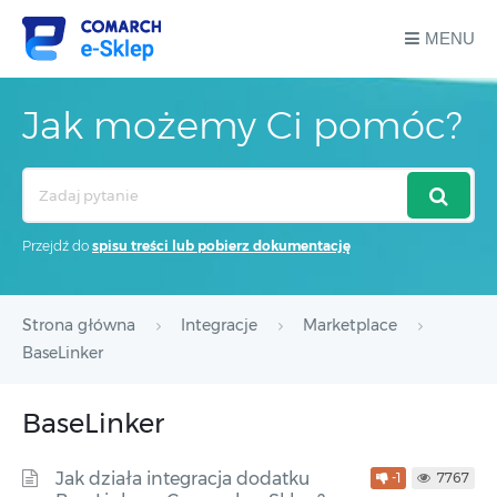
MENU
Jak możemy Ci pomóc?
Search
For
Przejdź do
spisu treści lub pobierz dokumentację
Strona główna
Integracje
Marketplace
BaseLinker
BaseLinker
Jak działa integracja dodatku
-1
7767