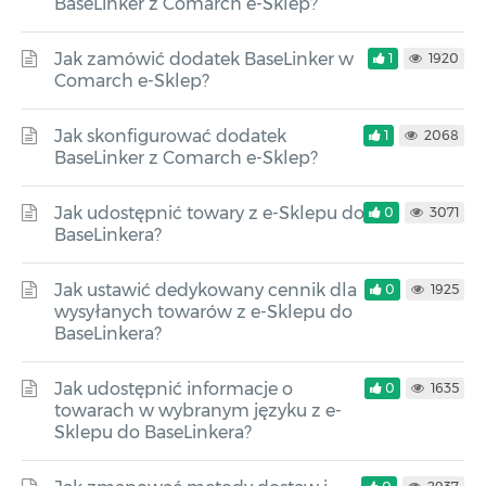
BaseLinker z Comarch e-Sklep?
Jak zamówić dodatek BaseLinker w
1
1920
Comarch e-Sklep?
Jak skonfigurować dodatek
1
2068
BaseLinker z Comarch e-Sklep?
Jak udostępnić towary z e-Sklepu do
0
3071
BaseLinkera?
Jak ustawić dedykowany cennik dla
0
1925
wysyłanych towarów z e-Sklepu do
BaseLinkera?
Jak udostępnić informacje o
0
1635
towarach w wybranym języku z e-
Sklepu do BaseLinkera?