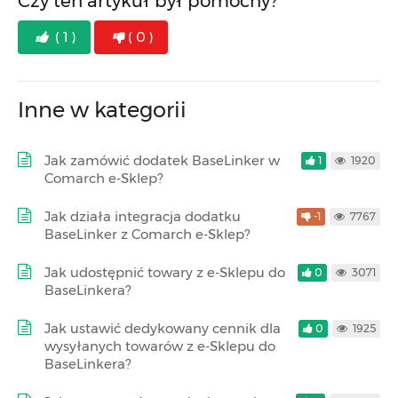
Czy ten artykuł był pomocny?
( 1 )
( 0 )
Inne w kategorii
Jak zamówić dodatek BaseLinker w
1
1920
Comarch e-Sklep?
Jak działa integracja dodatku
-1
7767
BaseLinker z Comarch e-Sklep?
Jak udostępnić towary z e-Sklepu do
0
3071
BaseLinkera?
Jak ustawić dedykowany cennik dla
0
1925
wysyłanych towarów z e-Sklepu do
BaseLinkera?