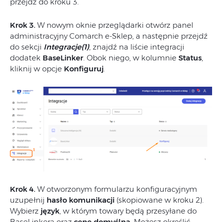
przejdź do kroku 3.
Krok 3.
W nowym oknie przeglądarki otwórz panel
administracyjny Comarch e-Sklep, a następnie przejdź
do sekcji
Integracje(1)
, znajdź na liście integracji
dodatek
BaseLinker
. Obok niego, w kolumnie
Status
,
kliknij w opcje
Konfiguruj
.
Krok 4.
W otworzonym formularzu konfiguracyjnym
uzupełnij
hasło komunikacji
(skopiowane w kroku 2).
Wybierz
język
, w którym towary będą przesyłane do
BaseLinkera oraz
cenę domyślną
. Możesz określić