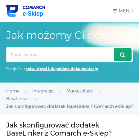
MENU
Jak możemy Ci pomóc?
Search
For
Przejdź do
spisu treści lub pobierz dokumentację
Home
Integracje
Marketplace
BaseLinker
Jak skonfigurować dodatek BaseLinker z Comarch e-Sklep?
Jak skonfigurować dodatek
BaseLinker z Comarch e-Sklep?