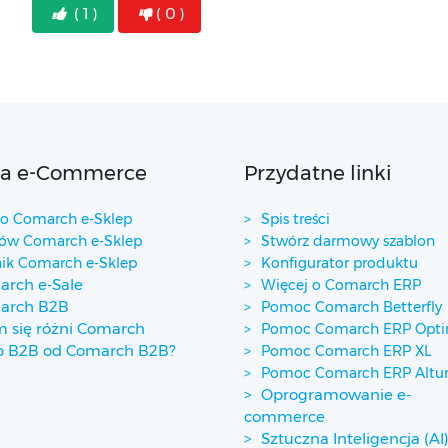
( 1 )
( 0 )
ta e-Commerce
Przydatne linki
 Comarch e-Sklep
Spis treści
w Comarch e-Sklep
Stwórz darmowy szablon
ik Comarch e-Sklep
Konfigurator produktu
rch e-Sale
Więcej o Comarch ERP
arch B2B
Pomoc Comarch Betterfly
 się różni Comarch
Pomoc Comarch ERP Opt
p B2B od Comarch B2B?
Pomoc Comarch ERP XL
Pomoc Comarch ERP Alt
Oprogramowanie e-
commerce
Sztuczna Inteligencja (AI