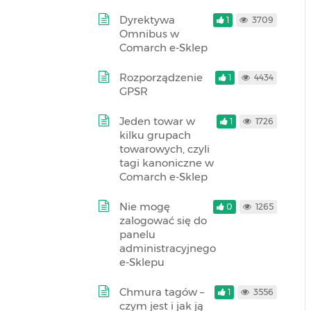
Dyrektywa
1
3709
Omnibus w
Comarch e-Sklep
Rozporządzenie
1
4434
GPSR
Jeden towar w
1
1726
kilku grupach
towarowych, czyli
tagi kanoniczne w
Comarch e-Sklep
Nie mogę
0
1265
zalogować się do
panelu
administracyjnego
e-Sklepu
Chmura tagów –
1
3556
czym jest i jak ją