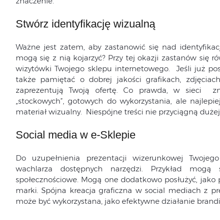
znaczenie.
Stwórz identyfikację wizualną
Ważne jest zatem, aby zastanowić się nad identyfikacj
mogą się z nią kojarzyć? Przy tej okazji zastanów się r
wizytówki Twojego sklepu internetowego. Jeśli już pos
także pamiętać o dobrej jakości grafikach, zdjęciac
zaprezentują Twoją ofertę. Co prawda, w sieci zn
„stockowych”, gotowych do wykorzystania, ale najlepiej
materiał wizualny. Niespójne treści nie przyciągną duże
Social media w e-Sklepie
Do uzupełnienia prezentacji wizerunkowej Twojego
wachlarza dostępnych narzędzi. Przykład mogą s
społecznościowe. Mogą one dodatkowo posłużyć, jako
marki. Spójna kreacja graficzna w social mediach z 
może być wykorzystana, jako efektywne działanie brand