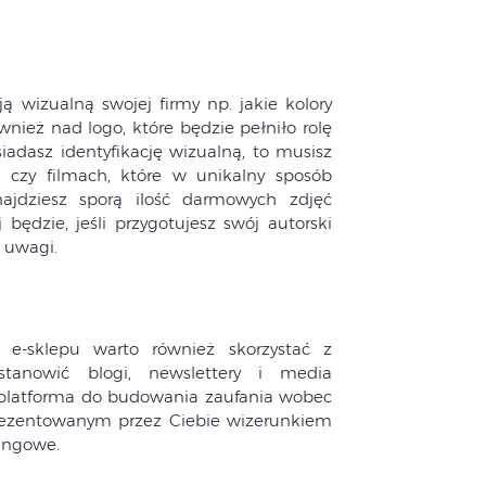
ą wizualną swojej firmy np. jakie kolory
ównież nad logo, które będzie pełniło rolę
iadasz identyfikację wizualną, to musisz
h czy filmach, które w unikalny sposób
ajdziesz sporą ilość darmowych zdjęć
 będzie, jeśli przygotujesz swój autorski
j uwagi.
 e-sklepu warto również skorzystać z
tanowić blogi, newslettery i media
 platforma do budowania zaufania wobec
prezentowanym przez Ciebie wizerunkiem
ingowe.