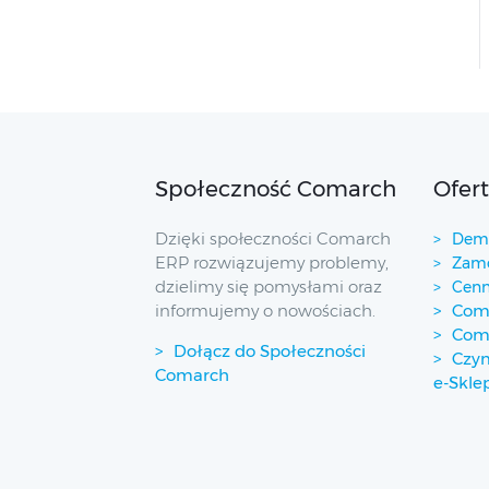
Społeczność Comarch
Ofer
Dzięki społeczności Comarch
Demo
ERP rozwiązujemy problemy,
Zamó
dzielimy się pomysłami oraz
Cenn
informujemy o nowościach.
Coma
Com
Dołącz do Społeczności
Czym
Comarch
e-Skle