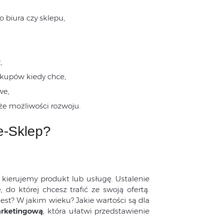
 biura czy sklepu,
,
akupów kiedy chce,
we,
e możliwości rozwoju.
e-Sklep?
ierujemy produkt lub usługę. Ustalenie
do której chcesz trafić ze swoją ofertą.
st? W jakim wieku? Jakie wartości są dla
arketingową
, która ułatwi przedstawienie