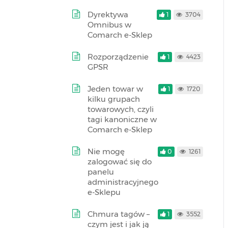
Dyrektywa
1
3704
Omnibus w
Comarch e-Sklep
Rozporządzenie
1
4423
GPSR
Jeden towar w
1
1720
kilku grupach
towarowych, czyli
tagi kanoniczne w
Comarch e-Sklep
Nie mogę
0
1261
zalogować się do
panelu
administracyjnego
e-Sklepu
Chmura tagów –
1
3552
czym jest i jak ją