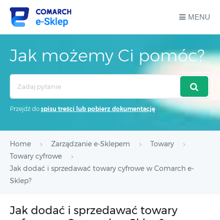
MENU
Jak możemy Ci pomóc?
Search
For
Przejdź do
spisu treści lub pobierz dokumentację
Home
Zarządzanie e-Sklepem
Towary
Towary cyfrowe
Jak dodać i sprzedawać towary cyfrowe w Comarch e-
Sklep?
Jak dodać i sprzedawać towary