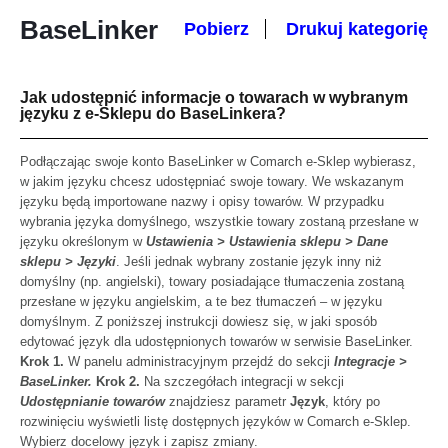
BaseLinker
Pobierz
Drukuj kategorię
Jak udostępnić informacje o towarach w wybranym
języku z e-Sklepu do BaseLinkera?
Podłączając swoje konto BaseLinker w Comarch e-Sklep wybierasz,
w jakim języku chcesz udostępniać swoje towary. We wskazanym
języku będą importowane nazwy i opisy towarów. W przypadku
wybrania języka domyślnego, wszystkie towary zostaną przesłane w
języku określonym w
Ustawienia > Ustawienia sklepu > Dane
sklepu > Języki
. Jeśli jednak wybrany zostanie język inny niż
domyślny (np. angielski), towary posiadające tłumaczenia zostaną
przesłane w języku angielskim, a te bez tłumaczeń – w języku
domyślnym. Z poniższej instrukcji dowiesz się, w jaki sposób
edytować język dla udostępnionych towarów w serwisie BaseLinker.
Krok 1.
W panelu administracyjnym przejdź do sekcji
Integracje >
BaseLinker.
Krok 2.
Na szczegółach integracji w sekcji
Udostępnianie towarów
znajdziesz parametr
Język
, który po
rozwinięciu wyświetli listę dostępnych języków w Comarch e-Sklep.
Wybierz docelowy język i zapisz zmiany.