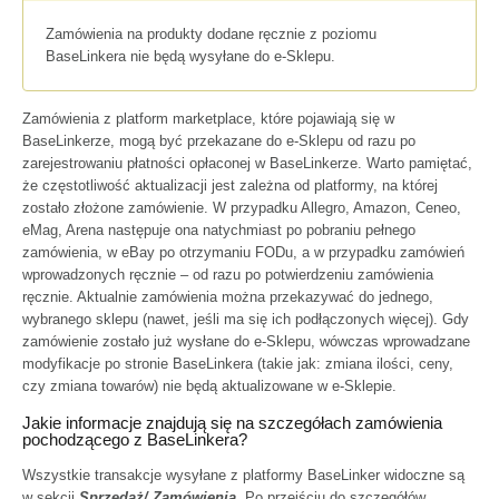
Zamówienia na produkty dodane ręcznie z poziomu
BaseLinkera nie będą wysyłane do e-Sklepu.
Zamówienia z platform marketplace, które pojawiają się w
BaseLinkerze, mogą być przekazane do e-Sklepu od razu po
zarejestrowaniu płatności opłaconej w BaseLinkerze. Warto pamiętać,
że częstotliwość aktualizacji jest zależna od platformy, na której
zostało złożone zamówienie. W przypadku Allegro, Amazon, Ceneo,
eMag, Arena następuje ona natychmiast po pobraniu pełnego
zamówienia, w eBay po otrzymaniu FODu, a w przypadku zamówień
wprowadzonych ręcznie – od razu po potwierdzeniu zamówienia
ręcznie. Aktualnie zamówienia można przekazywać do jednego,
wybranego sklepu (nawet, jeśli ma się ich podłączonych więcej). Gdy
zamówienie zostało już wysłane do e-Sklepu, wówczas wprowadzane
modyfikacje po stronie BaseLinkera (takie jak: zmiana ilości, ceny,
czy zmiana towarów) nie będą aktualizowane w e-Sklepie.
Jakie informacje znajdują się na szczegółach zamówienia
pochodzącego z BaseLinkera?
Wszystkie transakcje wysyłane z platformy BaseLinker widoczne są
w sekcji
Sprzedaż/ Zamówienia
. Po przejściu do szczegółów