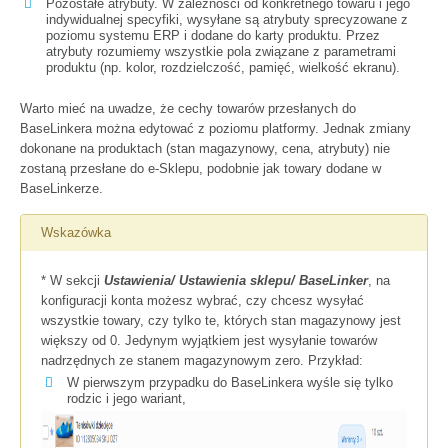
Pozostałe atrybuty. W zależności od konkretnego towaru i jego
indywidualnej specyfiki, wysyłane są atrybuty sprecyzowane z
poziomu systemu ERP i dodane do karty produktu. Przez
atrybuty rozumiemy wszystkie pola związane z parametrami
produktu (np. kolor, rozdzielczość, pamięć, wielkość ekranu).
Warto mieć na uwadze, że cechy towarów przesłanych do
BaseLinkera można edytować z poziomu platformy. Jednak zmiany
dokonane na produktach (stan magazynowy, cena, atrybuty) nie
zostaną przesłane do e-Sklepu, podobnie jak towary dodane w
BaseLinkerze.
Wskazówka
* W sekcji
Ustawienia/ Ustawienia sklepu/ BaseLinker
, na
konfiguracji konta
możesz wybrać, czy chcesz wysyłać
wszystkie towary, czy tylko te, których stan magazynowy jest
większy od 0. Jedynym wyjątkiem jest wysyłanie towarów
nadrzędnych ze stanem magazynowym zero. Przykład:
W pierwszym przypadku do BaseLinkera wyśle się tylko
rodzic i jego wariant,