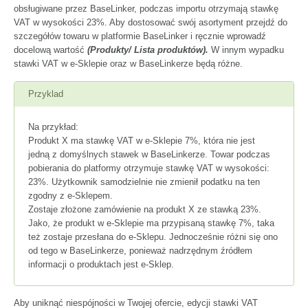
obsługiwane przez BaseLinker, podczas importu otrzymają stawkę
VAT w wysokości 23%. Aby dostosować swój asortyment przejdź do
szczegółów towaru w platformie BaseLinker i ręcznie wprowadź
docelową wartość
(Produkty/ Lista produktów).
W innym wypadku
stawki VAT w e-Sklepie oraz w BaseLinkerze będą różne.
Przyklad
Na przykład:
Produkt X ma stawkę VAT w e-Sklepie 7%, która nie jest
jedną z domyślnych stawek w BaseLinkerze. Towar podczas
pobierania do platformy otrzymuje stawkę VAT w wysokości:
23%. Użytkownik samodzielnie nie zmienił podatku na ten
zgodny z e-Sklepem.
Zostaje złożone zamówienie na produkt X ze stawką 23%.
Jako, że produkt w e-Sklepie ma przypisaną stawkę 7%, taka
też zostaje przesłana do e-Sklepu. Jednocześnie różni się ono
od tego w BaseLinkerze, ponieważ nadrzędnym źródłem
informacji o produktach jest e-Sklep.
Aby uniknąć niespójności w Twojej ofercie, edycji stawki VAT