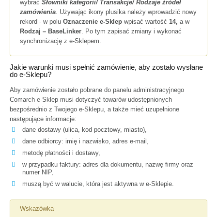
wybrać
Słowniki kategorii/ Transakcje/ Rodzaje źródeł
zamówienia
.
Używając ikony plusika należy wprowadzić nowy
rekord - w polu
Oznaczenie e-Sklep
wpisać wartość
14,
a w
Rodzaj – BaseLinker
. Po tym zapisać zmiany i wykonać
synchronizację z e-Sklepem.
Jakie warunki musi spełnić zamówienie, aby zostało wysłane
do e-Sklepu?
Aby zamówienie zostało pobrane do panelu administracyjnego
Comarch e-Sklep musi dotyczyć towarów udostępnionych
bezpośrednio z Twojego e-Sklepu, a także mieć uzupełnione
następujące informacje:
dane dostawy (ulica, kod pocztowy, miasto),
dane odbiorcy: imię i nazwisko, adres e-mail,
metodę płatności i dostawy,
w przypadku faktury: adres dla dokumentu, nazwę firmy oraz
numer NIP,
muszą być w walucie, która jest aktywna w e-Sklepie.
Wskazówka