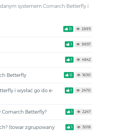
siadanym systemem Comarch Betterfly i
0
2895
1
9957
1
4842
h Betterfly
0
1630
rfly i wysłać go do e-
1
2470
w Comarch Betterfly?
1
2247
ach? (towar zgrupowany
1
3019