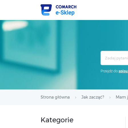
Search
For
Przejdź do
spisu
Strona główna
Jak zacząć?
Mam ju
Kategorie