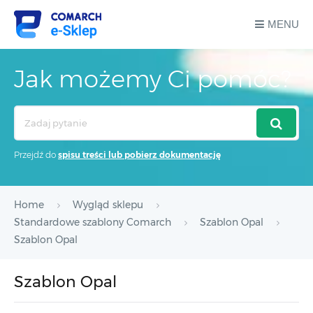
MENU
Jak możemy Ci pomóc?
Search
For
Przejdź do
spisu treści lub pobierz dokumentację
Home
Wygląd sklepu
Standardowe szablony Comarch
Szablon Opal
Szablon Opal
Szablon Opal