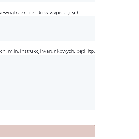
wewnątrz znaczników wypisujących.
h, m.in. instrukcji warunkowych, pętli itp.