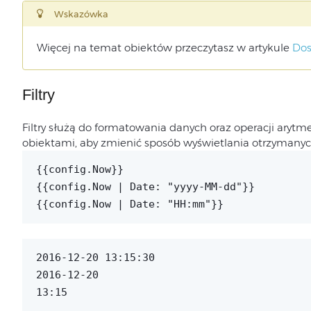
Wskazówka
Więcej na temat obiektów przeczytasz w artykule
Dos
Filtry
Filtry służą do formatowania danych oraz operacji aryt
obiektami, aby zmienić sposób wyświetlania otrzymany
{{config.Now}}
{{config.Now | Date: "yyyy-MM-dd"}}
{{config.Now | Date: "HH:mm"}}
2016-12-20 13:15:30
2016-12-20
13:15