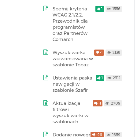
Spełnij kryteria
1
1556
WCAG 2.1/2.2.
Przewodnik dla
programistów
oraz Partnerów
Comarch.
Wyszukiwarka
-1
2139
zaawansowana w
szablonie Topaz
Ustawienia paska
1
2312
nawigacji w
szablonie Szafir
Aktualizacja
-1
2709
filtrów i
wyszukiwarki w
szablonach
Dodanie nowego
-26
1659