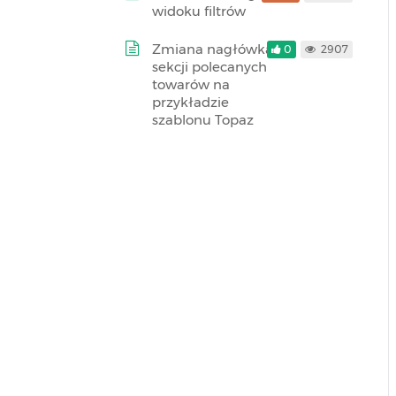
widoku filtrów
Zmiana nagłówka
0
2907
sekcji polecanych
towarów na
przykładzie
szablonu Topaz