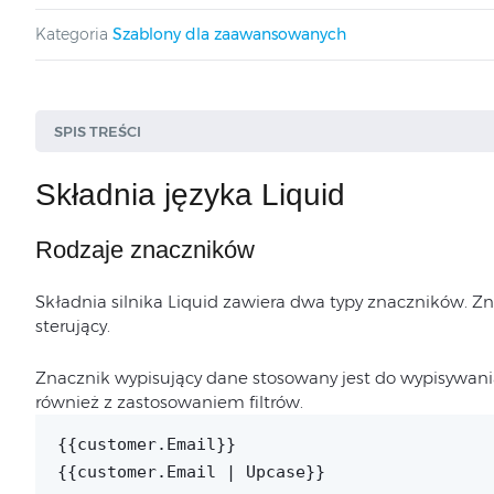
Kategoria
Szablony dla zaawansowanych
SPIS TREŚCI
Składnia języka Liquid
Rodzaje znaczników
Operatory
Rodzaje znaczników
Składnia silnika Liquid zawiera dwa typy znaczników. Z
Instrukcje sterujące
sterujący.
Obiekty
Znacznik wypisujący dane stosowany jest do wypisywani
Filtry
również z zastosowaniem filtrów.
Akcje
{{customer.Email}}
{{customer.Email | Upcase}}