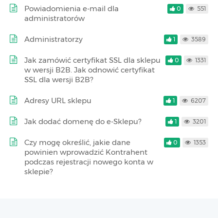
Powiadomienia e-mail dla
0
551
administratorów
Administratorzy
1
3589
Jak zamówić certyfikat SSL dla sklepu
0
1331
w wersji B2B. Jak odnowić certyfikat
SSL dla wersji B2B?
Adresy URL sklepu
1
6207
Jak dodać domenę do e-Sklepu?
1
3201
Czy mogę określić, jakie dane
0
1353
powinien wprowadzić Kontrahent
podczas rejestracji nowego konta w
sklepie?