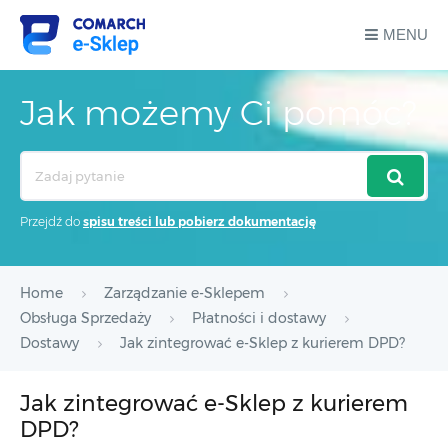
MENU
Jak możemy Ci pomóc?
Search
For
Przejdź do
spisu treści lub pobierz dokumentację
Home
Zarządzanie e-Sklepem
Obsługa Sprzedaży
Płatności i dostawy
Dostawy
Jak zintegrować e-Sklep z kurierem DPD?
Jak zintegrować e-Sklep z kurierem
DPD?