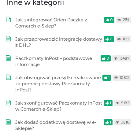
Inne w kategorii
Jak zintegrować Orlen Paczka z
0
254
Comarch e-Sklep?
Jak przeprowadzić integrację dostawy
0
1122
z DHL?
Paczkomaty InPost – podstawowe
0
13487
informacje
Jak obsługiwać przesyłki realizowane
1
10815
za pomocą dostawy Paczkomaty
InPost?
Jak skonfigurować Paczkomaty InPost
1
9182
w Comarch e-Sklep?
Jak dodać dodatkową dostawę w e-
1
3816
Sklepie?