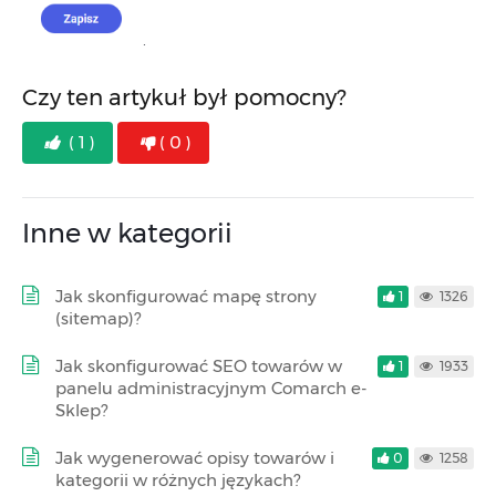
.
Czy ten artykuł był pomocny?
( 1 )
( 0 )
Inne w kategorii
Jak skonfigurować mapę strony
1
1326
(sitemap)?
Jak skonfigurować SEO towarów w
1
1933
panelu administracyjnym Comarch e-
Sklep?
Jak wygenerować opisy towarów i
0
1258
kategorii w różnych językach?