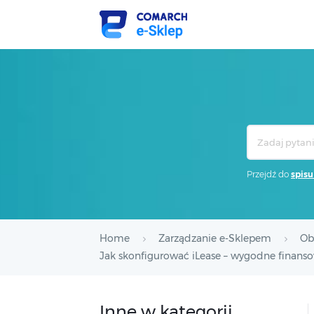
Search
For
Przejdź do
spisu
Home
Zarządzanie e-Sklepem
Ob
Jak skonfigurować iLease – wygodne finans
Inne w kategorii