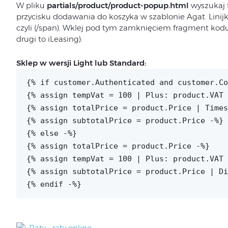
W pliku
partials/product/product-popup.html
wyszukaj 
przycisku dodawania do koszyka w szablonie Agat. Linijk
czyli (/span). Wklej pod tym zamknięciem fragment kodu z
drugi to iLeasing):
Sklep w wersji Light lub Standard:
{% if customer.Authenticated and customer.Co
{% assign tempVat = 100 | Plus: product.VAT 
{% assign totalPrice = product.Price | Times
{% assign subtotalPrice = product.Price -%}
{% else -%}
{% assign totalPrice = product.Price -%}
{% assign tempVat = 100 | Plus: product.VAT 
{% assign subtotalPrice = product.Price | Di
{% endif -%}