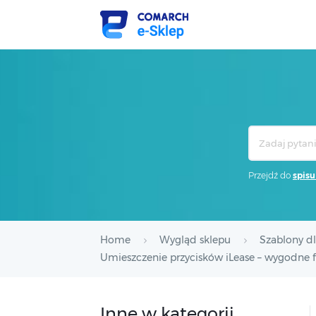
Search
For
Przejdź do
spisu
Home
Wygląd sklepu
Szablony d
Umieszczenie przycisków iLease – wygodne f
Inne w kategorii