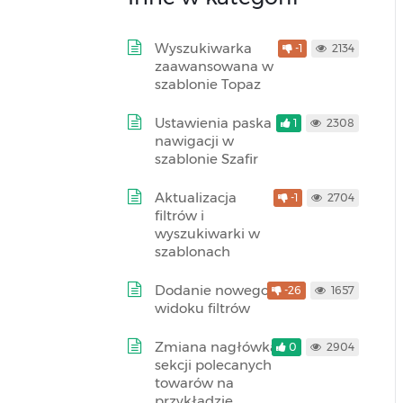
Wyszukiwarka
-1
2134
zaawansowana w
szablonie Topaz
Ustawienia paska
1
2308
nawigacji w
szablonie Szafir
Aktualizacja
-1
2704
filtrów i
wyszukiwarki w
szablonach
Dodanie nowego
-26
1657
widoku filtrów
Zmiana nagłówka
0
2904
sekcji polecanych
towarów na
przykładzie