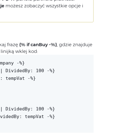
je
możesz zobaczyć wszystkie opcje i
aj frazę
{% if canBuy -%}
, gdzie znajduje
inijką wklej kod:
mpany -%}
| DividedBy: 100 -%}
: tempVat -%}
| DividedBy: 100 -%}
videdBy: tempVat -%}