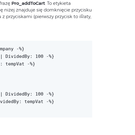
frazę
Pro_addToCart
. To etykieta
ę niżej znajduje się domknięcie przycisku
 przyciskami (pierwszy przycisk to iRaty,
mpany -%}
| DividedBy: 100 -%}
: tempVat -%}
| DividedBy: 100 -%}
videdBy: tempVat -%}