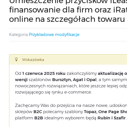
Umieszczenie przycisków iLea
finansowanie dla firm oraz iRa
online na szczegółach towaru
Kategoria
Przykładowe modyfikacje
Wskazówka
Od
1 czerwca 2025 roku
zakończyliśmy
aktualizację
wersji
szablonów
Bursztyn, Agat i Opal
, a tym samym 
nowoczesnych rozwiązaniach, które jeszcze lepiej o
rozwijającego się rynku e-commerce.
Zachęcamy Was do przejścia na nasze nowe, udoskon
sklepów
B2C
polecamy szablony
Topaz, One Page Sho
platform
B2B
idealnym wyborem będą
Rubin i Szafir
.