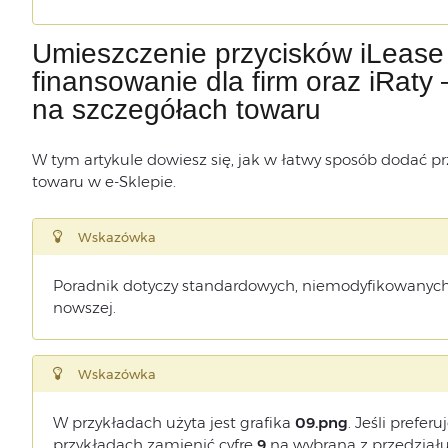
Umieszczenie przycisków iLeas
finansowanie dla firm oraz iRaty
na szczegółach towaru
W tym artykule dowiesz się, jak w łatwy sposób dodać prz
towaru w e-Sklepie.
Wskazówka
Poradnik dotyczy standardowych, niemodyfikowanych 
nowszej.
Wskazówka
W przykładach użyta jest grafika
09.png
. Jeśli prefer
przykładach zamienić cyfrę
9
na wybraną z przedział