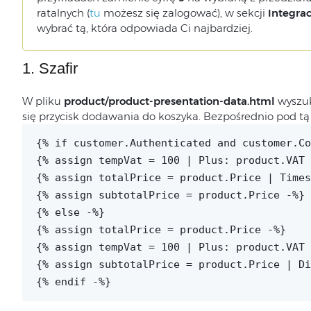
ratalnych (
tu
możesz się zalogować), w sekcji
Integrac
wybrać tą, która odpowiada Ci najbardziej.
1. Szafir
W pliku
product/product-presentation-data.html
wyszuk
się przycisk dodawania do koszyka. Bezpośrednio pod tą l
{% if customer.Authenticated and customer.Co
{% assign tempVat = 100 | Plus: product.VAT 
{% assign totalPrice = product.Price | Times
{% assign subtotalPrice = product.Price -%}
{% else -%}
{% assign totalPrice = product.Price -%}
{% assign tempVat = 100 | Plus: product.VAT 
{% assign subtotalPrice = product.Price | Di
{% endif -%}