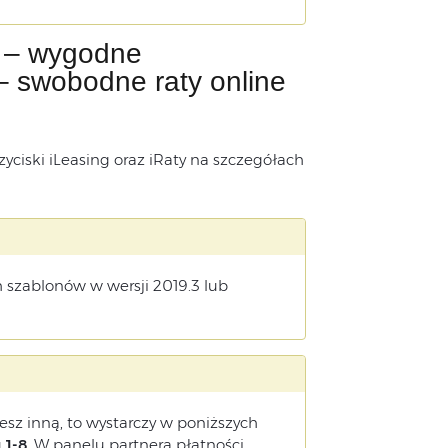
e – wygodne
 – swobodne raty online
yciski iLeasing oraz iRaty na szczegółach
szablonów w wersji 2019.3 lub
ujesz inną, to wystarczy w poniższych
u
1-8
. W panelu partnera płatności