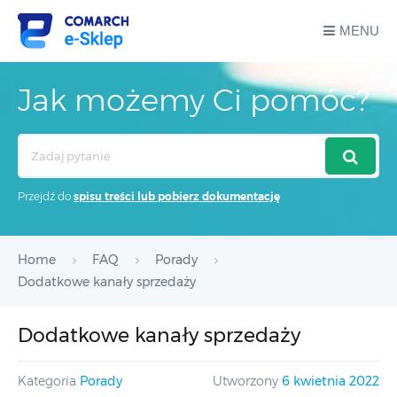
MENU
Jak możemy Ci pomóc?
Search
For
Przejdź do
spisu treści lub pobierz dokumentację
Home
FAQ
Porady
Dodatkowe kanały sprzedaży
Dodatkowe kanały sprzedaży
Kategoria
Porady
Utworzony
6 kwietnia 2022