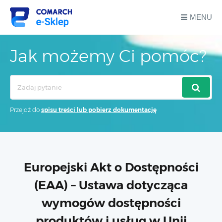
MENU
Jak możemy Ci pomóc?
Search
For
Przejdź do
spisu treści lub pobierz dokumentację
Europejski Akt o Dostępności
(EAA) – Ustawa dotycząca
wymogów dostępności
produktów i usług w Unii