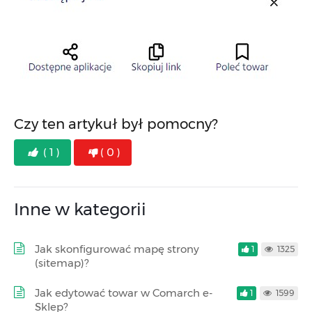
Czy ten artykuł był pomocny?
( 1 )
( 0 )
Inne w kategorii
Jak skonfigurować mapę strony
1
1325
(sitemap)?
Jak edytować towar w Comarch e-
1
1599
Sklep?