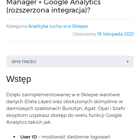
Manager + Google Analytics
(rozszerzona integracja)?
Kategoria
Analityka ruchu w e-Sklepie
Utworzony
19 listopada 2021
SPIS TREŚCI
Wstęp
Dzięki zaimplementowanej w e-Sklepie warstwie
User ID
danych (Data Layer) oraz obsłużonych domyślnie w
Virtual Path
darmowych szablonach Bursztyn, Agat, Opal i Szafir
Dodanie do koszyka
skryptom uzyskasz dostęp do wielu funkcji Google
Analytics takich jak:
Wybór płatności
Logowanie
User ID
– możliwość śledzenie logowań