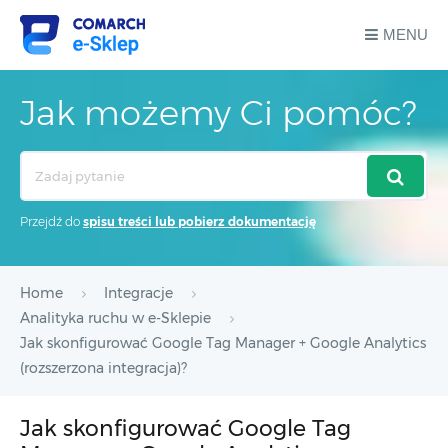
MENU
Jak możemy Ci pomóc?
Search
For
Przejdź do
spisu treści lub pobierz dokumentację
Home
Integracje
Analityka ruchu w e-Sklepie
Jak skonfigurować Google Tag Manager + Google Analytics
(rozszerzona integracja)?
Jak skonfigurować Google Tag