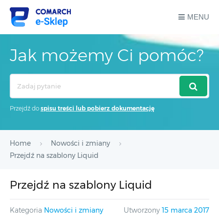
MENU
Jak możemy Ci pomóc?
Search
For
Przejdź do
spisu treści lub pobierz dokumentację
Home
Nowości i zmiany
Przejdź na szablony Liquid
Przejdź na szablony Liquid
Kategoria
Nowości i zmiany
Utworzony
15 marca 2017