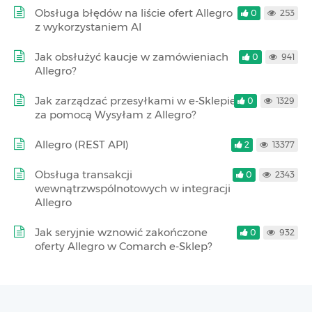
Obsługa błędów na liście ofert Allegro
0
253
z wykorzystaniem AI
Jak obsłużyć kaucje w zamówieniach
0
941
Allegro?
Jak zarządzać przesyłkami w e-Sklepie
0
1329
za pomocą Wysyłam z Allegro?
Allegro (REST API)
2
13377
Obsługa transakcji
0
2343
wewnątrzwspólnotowych w integracji
Allegro
Jak seryjnie wznowić zakończone
0
932
oferty Allegro w Comarch e-Sklep?