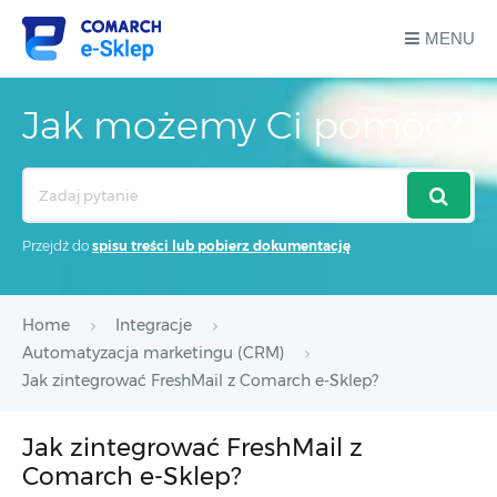
MENU
Jak możemy Ci pomóc?
Search
For
Przejdź do
spisu treści lub pobierz dokumentację
Home
Integracje
Automatyzacja marketingu (CRM)
Jak zintegrować FreshMail z Comarch e-Sklep?
Jak zintegrować FreshMail z
Comarch e-Sklep?