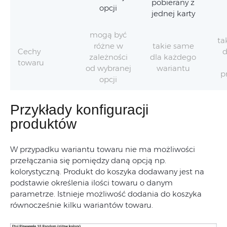
pobierany z
opcji
jednej karty
mogą być
ta
różne w
takie same
Cechy
d
zależności
dla każdego
towaru
od wybranej
wariantu
p
opcji
Przykłady konfiguracji
produktów
W przypadku wariantu towaru nie ma możliwości
przełączania się pomiędzy daną opcją np.
kolorystyczną. Produkt do koszyka dodawany jest na
podstawie określenia ilości towaru o danym
parametrze. Istnieje możliwość dodania do koszyka
równocześnie kilku wariantów towaru.