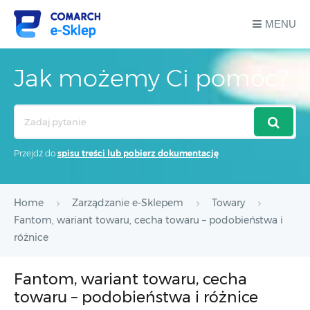
MENU
Jak możemy Ci pomóc?
Search
For
Przejdź do
spisu treści lub pobierz dokumentację
Home
Zarządzanie e-Sklepem
Towary
Fantom, wariant towaru, cecha towaru – podobieństwa i
różnice
Fantom, wariant towaru, cecha
towaru – podobieństwa i różnice