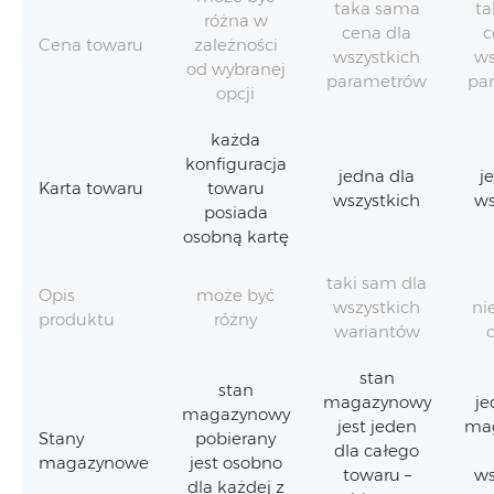
taka sama
t
różna w
cena dla
c
Cena towaru
zależności
wszystkich
ws
od wybranej
parametrów
pa
opcji
każda
konfiguracja
jedna dla
j
Karta towaru
towaru
wszystkich
ws
posiada
osobną kartę
taki sam dla
Opis
może być
wszystkich
ni
produktu
różny
wariantów
stan
stan
magazynowy
je
magazynowy
jest jeden
ma
Stany
pobierany
dla całego
magazynowe
jest osobno
towaru –
ws
dla każdej z