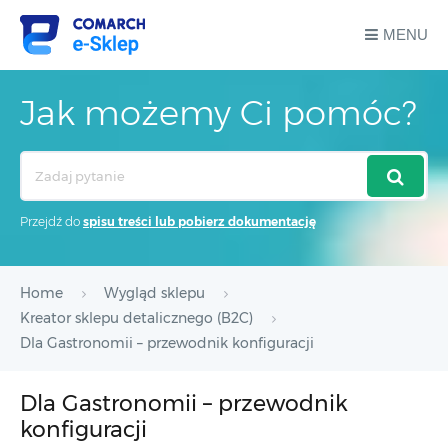
MENU
Jak możemy Ci pomóc?
Search
For
Przejdź do
spisu treści lub pobierz dokumentację
Home
Wygląd sklepu
Kreator sklepu detalicznego (B2C)
Dla Gastronomii – przewodnik konfiguracji
Dla Gastronomii – przewodnik
konfiguracji