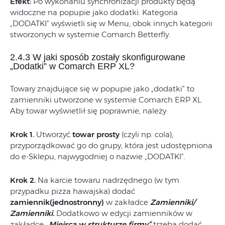
Efekt:
Po wykonaniu synchronizacji produkty będą
widoczne na popupie jako dodatki. Kategoria
„DODATKI” wyświetli się w Menu, obok innych kategorii
stworzonych w systemie Comarch Betterfly.
2.4.3 W jaki sposób zostały skonfigurowane
„Dodatki” w Comarch ERP XL?
Towary znajdujące się w popupie jako „dodatki” to
zamienniki utworzone w systemie Comarch ERP XL.
Aby towar wyświetlił się poprawnie, należy:
Krok 1.
Utworzyć
towar prosty
(czyli np. cola),
przyporządkować go do grupy, która jest udostępniona
do e-Sklepu, najwygodniej o nazwie „DODATKI”.
Krok 2.
Na karcie towaru nadrzędnego (w tym
przypadku pizza hawajska) dodać
zamiennik(jednostronny)
w zakładce
Zamienniki/
Zamienniki.
Dodatkowo w edycji zamienników w
zakładce
„Miejsca w strukturze firmy”
trzeba dodać