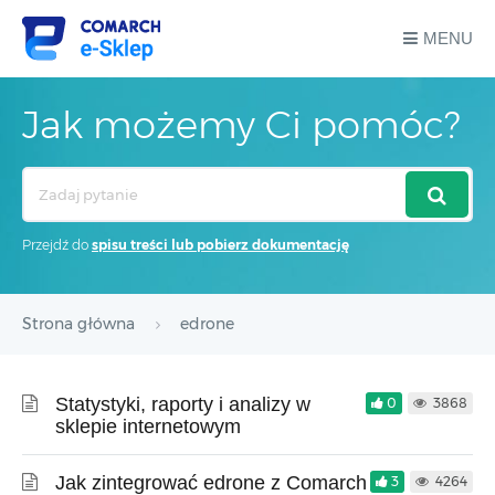
MENU
Jak możemy Ci pomóc?
Search
For
Przejdź do
spisu treści lub pobierz dokumentację
Strona główna
edrone
Statystyki, raporty i analizy w
0
3868
sklepie internetowym
Jak zintegrować edrone z Comarch
3
4264