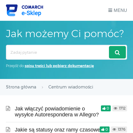
MENU
Jak możemy Ci pomóc?
Search
For
Przejdź do
spisu treści lub pobierz dokumentację
Strona główna
Centrum wiadomości
Jak włączyć powiadomienie o
0
1712
wysyłce Autorespondera w Allegro?
Jakie są statusy oraz ramy czasowe
0
1376