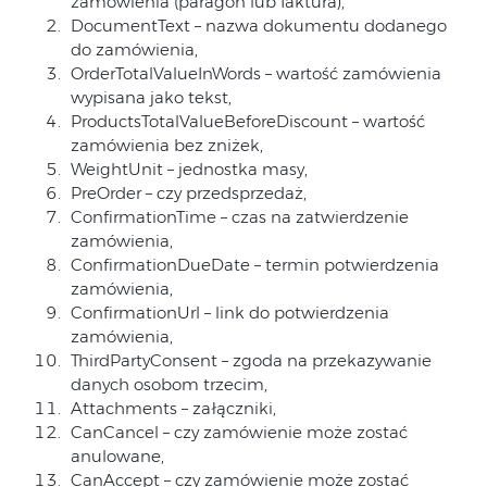
zamówienia (paragon lub faktura),
DocumentText – nazwa dokumentu dodanego
do zamówienia,
OrderTotalValueInWords – wartość zamówienia
wypisana jako tekst,
ProductsTotalValueBeforeDiscount – wartość
zamówienia bez zniżek,
WeightUnit – jednostka masy,
PreOrder – czy przedsprzedaż,
ConfirmationTime – czas na zatwierdzenie
zamówienia,
ConfirmationDueDate – termin potwierdzenia
zamówienia,
ConfirmationUrl – link do potwierdzenia
zamówienia,
ThirdPartyConsent – zgoda na przekazywanie
danych osobom trzecim,
Attachments – załączniki,
CanCancel – czy zamówienie może zostać
anulowane,
CanAccept – czy zamówienie może zostać