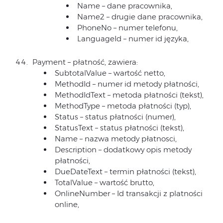
Name – dane pracownika,
Name2 – drugie dane pracownika,
PhoneNo – numer telefonu,
LanguageId – numer id języka,
Payment – płatność, zawiera:
SubtotalValue – wartość netto,
MethodId – numer id metody płatności,
MethodIdText – metoda płatności (tekst),
MethodType – metoda płatności (typ),
Status – status płatności (numer),
StatusText – status płatności (tekst),
Name – nazwa metody płatnosci,
Description – dodatkowy opis metody
płatności,
DueDateText – termin płatności (tekst),
TotalValue – wartość brutto,
OnlineNumber – Id transakcji z platności
online,