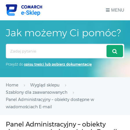
MENU
Jak możemy Ci pomóc?
Search
For
Przejdź do
spisu treści lub pobierz dokumentację
Home
Wygląd sklepu
Szablony dla zaawansowanych
Panel Administracyjny – obiekty dostępne w
wiadomościach E-mail
Panel Administracyjny – obiekty