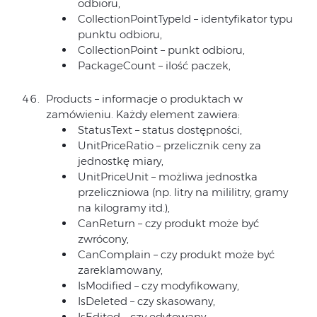
odbioru,
CollectionPointTypeId – identyfikator typu
punktu odbioru,
CollectionPoint – punkt odbioru,
PackageCount – ilość paczek,
Products – informacje o produktach w
zamówieniu. Każdy element zawiera:
StatusText – status dostępności,
UnitPriceRatio – przelicznik ceny za
jednostkę miary,
UnitPriceUnit – możliwa jednostka
przeliczniowa (np. litry na mililitry, gramy
na kilogramy itd.),
CanReturn – czy produkt może być
zwrócony,
CanComplain – czy produkt może być
zareklamowany,
IsModified – czy modyfikowany,
IsDeleted – czy skasowany,
IsEdited – czy edytowany,