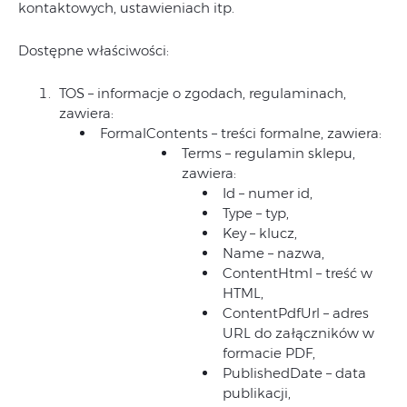
kontaktowych, ustawieniach itp.
Dostępne właściwości:
TOS – informacje o zgodach, regulaminach,
zawiera:
FormalContents – treści formalne, zawiera:
Terms – regulamin sklepu,
zawiera:
Id – numer id,
Type – typ,
Key – klucz,
Name – nazwa,
ContentHtml – treść w
HTML,
ContentPdfUrl – adres
URL do załączników w
formacie PDF,
PublishedDate – data
publikacji,