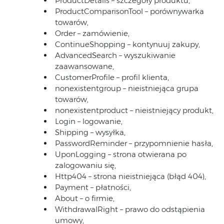
ProductDetails – szczegóły produktu,
ProductComparisonTool – porównywarka
towarów,
Order – zamówienie,
ContinueShopping – kontynuuj zakupy,
AdvancedSearch – wyszukiwanie
zaawansowane,
CustomerProfile – profil klienta,
nonexistentgroup – nieistniejąca grupa
towarów,
nonexistentproduct – nieistniejący produkt,
Login – logowanie,
Shipping – wysyłka,
PasswordReminder – przypomnienie hasła,
UponLogging – strona otwierana po
zalogowaniu się,
Http404 – strona nieistniejąca (błąd 404),
Payment – płatności,
About – o firmie,
WithdrawalRight – prawo do odstąpienia
umowy,