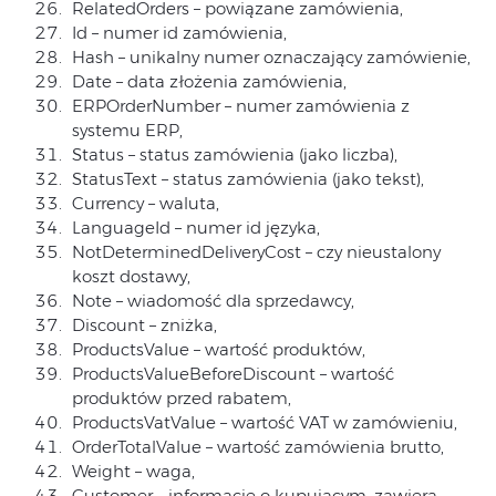
RelatedOrders – powiązane zamówienia,
Id – numer id zamówienia,
Hash – unikalny numer oznaczający zamówienie,
Date – data złożenia zamówienia,
ERPOrderNumber – numer zamówienia z
systemu ERP,
Status – status zamówienia (jako liczba),
StatusText – status zamówienia (jako tekst),
Currency – waluta,
LanguageId – numer id języka,
NotDeterminedDeliveryCost – czy nieustalony
koszt dostawy,
Note – wiadomość dla sprzedawcy,
Discount – zniżka,
ProductsValue – wartość produktów,
ProductsValueBeforeDiscount – wartość
produktów przed rabatem,
ProductsVatValue – wartość VAT w zamówieniu,
OrderTotalValue – wartość zamówienia brutto,
Weight – waga,
Customer – informacje o kupującym, zawiera: