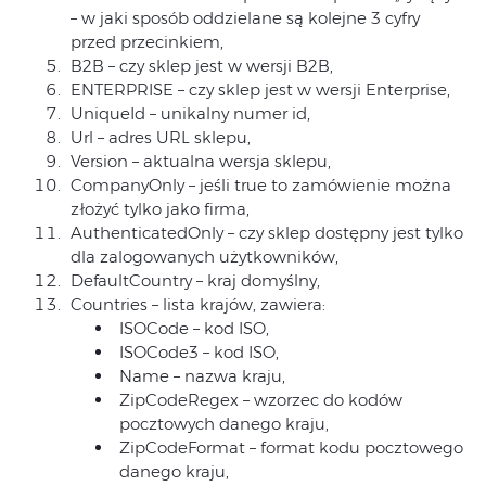
– w jaki sposób oddzielane są kolejne 3 cyfry
przed przecinkiem,
B2B – czy sklep jest w wersji B2B,
ENTERPRISE – czy sklep jest w wersji Enterprise,
UniqueId – unikalny numer id,
Url – adres URL sklepu,
Version – aktualna wersja sklepu,
CompanyOnly – jeśli true to zamówienie można
złożyć tylko jako firma,
AuthenticatedOnly – czy sklep dostępny jest tylko
dla zalogowanych użytkowników,
DefaultCountry – kraj domyślny,
Countries – lista krajów, zawiera:
ISOCode – kod ISO,
ISOCode3 – kod ISO,
Name – nazwa kraju,
ZipCodeRegex – wzorzec do kodów
pocztowych danego kraju,
ZipCodeFormat – format kodu pocztowego
danego kraju,