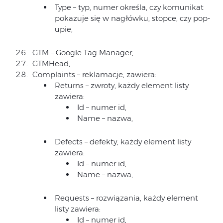
Type – typ, numer określa, czy komunikat
pokazuje się w nagłówku, stopce, czy pop-
upie,
GTM – Google Tag Manager,
GTMHead,
Complaints – reklamacje, zawiera:
Returns – zwroty, każdy element listy
zawiera:
Id – numer id,
Name – nazwa,
Defects – defekty, każdy element listy
zawiera:
Id – numer id,
Name – nazwa,
Requests – rozwiązania, każdy element
listy zawiera:
Id – numer id,