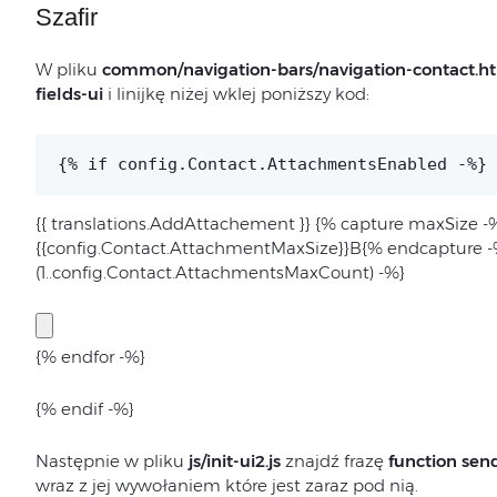
Szafir
W pliku
common/navigation-bars/navigation-contact.h
fields-ui
i linijkę niżej wklej poniższy kod:
{% if config.Contact.AttachmentsEnabled -%}
{{ translations.AddAttachement }}
{% capture maxSize -
{{config.Contact.AttachmentMaxSize}}B{% endcapture -%}
(1..config.Contact.AttachmentsMaxCount) -%}
{% endfor -%}
{% endif -%}
Następnie w pliku
js/init-ui2.js
znajdź frazę
function sen
wraz z jej wywołaniem które jest zaraz pod nią.