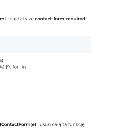
tml
znajdź frazę
contact-form-required-
%}
 {% for i in
dContactForm(e)
i usuń całą tą funkcję