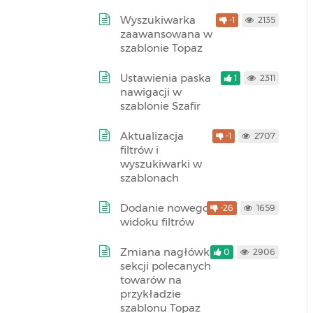
Wyszukiwarka
-1
2135
zaawansowana w
szablonie Topaz
Ustawienia paska
1
2311
nawigacji w
szablonie Szafir
Aktualizacja
-1
2707
filtrów i
wyszukiwarki w
szablonach
Dodanie nowego
-26
1659
widoku filtrów
Zmiana nagłówka
0
2906
sekcji polecanych
towarów na
przykładzie
szablonu Topaz