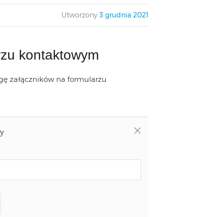
Utworzony
3 grudnia 2021
rzu kontaktowym
ugę załączników na formularzu