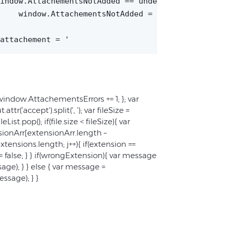
[];

var attachement = '
dow.AttachementsErrors += 1; }; var
tr(’accept’).split(’, ’); var fileSize =
ileList.pop(); if(file.size < fileSize){ var
ensionArr[extensionArr.length –
xtensions.length; j++){ if(extension ==
 = false; } } if(wrongExtension){ var message
age); } } else { var message =
ssage); } }