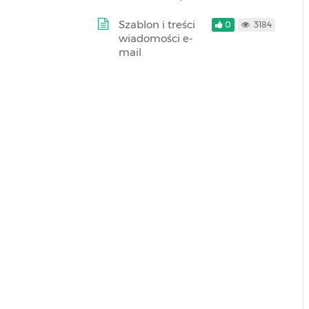
Szablon i treści
0
3184
wiadomości e-
mail