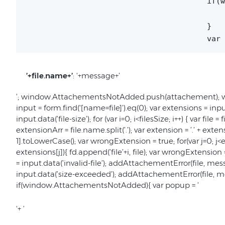
					if(window.AttachementsNotAdded == undefined){

						window.AttachementsNotAdded = 
					}

					
’+file.name+’
: '+message+’
’; window.AttachementsNotAdded.push(attachement); win
input = form.find('[name=file]’).eq(0); var extensions = input.at
input.data(’file-size’); for (var i=0; i<filesSize; i++) { var file = f
extensionArr = file.name.split(’.’); var extension = ’.’ + ext
1].toLowerCase(); var wrongExtension = true; for(var j=0; j<e
extensions[j]){ fd.append(’file’+i, file); var wrongExtension
= input.data(’invalid-file’); addAttachementError(file, mess
input.data(’size-exceeded’); addAttachementError(file, me
if(window.AttachementsNotAdded){ var popup = ’
'+ ’