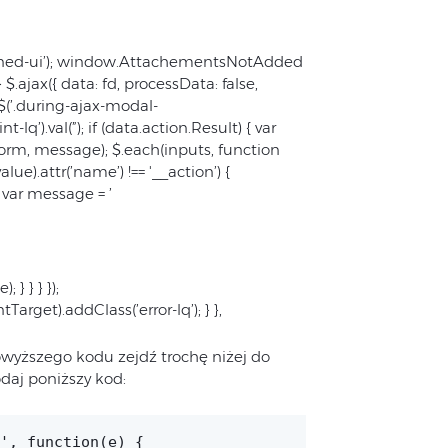
opened-ui’); window.AttachementsNotAdded
ajax({ data: fd, processData: false,
 $(’.during-ajax-modal-
lq’).val(”); if (data.action.Result) { var
rm, message); $.each(inputs, function
alue).attr(’name’) !== '__action’) {
 { var message = ’
} } } });
tTarget).addClass(’error-lq’); } },
owyższego kodu zejdź trochę niżej do
daj poniższy kod:
', function(e) {
