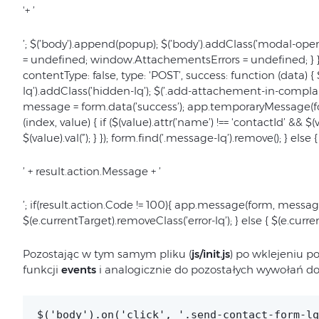
'+ ’
’; $(’body’).append(popup); $(’body’).addClass(’modal-
= undefined; window.AttachementsErrors = undefined; } } $.
contentType: false, type: 'POST’, success: function (data) {
lq’).addClass(’hidden-lq’); $(’.add-attachement-in-complaint-
message = form.data(’success’); app.temporaryMessage(fo
(index, value) { if ($(value).attr(’name’) !== 'contactId’ && $(v
$(value).val(”); } }); form.find(’.message-lq’).remove(); } else
’ + result.action.Message + ’
’; if(result.action.Code != 100){ app.message(form, message); 
$(e.currentTarget).removeClass(’error-lq’); } else { $(e.curren
Pozostając w tym samym pliku (
js/init.js
) po wklejeniu p
funkcji
events
i analogicznie do pozostałych wywołań do
$('body').on('click', '.send-contact-form-lq