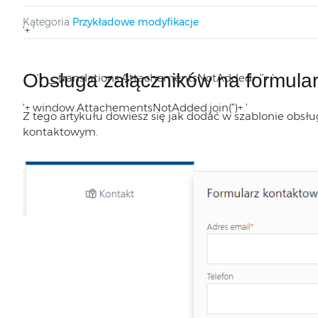
Kategoria
Przykładowe modyfikacje
'+ ’
Obsługa załączników na formula
’+ __translations.AttachementsNotAdded+ ’
’+ ’
'+ window.AttachementsNotAdded.join(”)+ ’
Z tego artykułu dowiesz się jak dodać w szablonie obsł
kontaktowym.