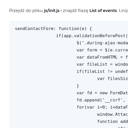
Przejdź do pliku
js/init.js
i znajdź frazę
List of events
. Lin
sendContactForm: function(e) {

		if(app.validationBeforePost(e) != 'error'){

			$('.during-ajax-modal-lq').removeClass('hidden-lq');

			var form = $(e.currentTarget).parents('.form-lq');

			var dataFromHTML = form.find('input:not([disabled]), select:not([disabled]), textarea:not([disabled])').serializeArray();

			var fileList = window.attachementsInComplaint;

			if(fileList != undefined){

				var filesSize = fileList.length;

			}

			var fd = new FormData();

			fd.append('__csrf', __CSRF);

			for(var i=0; i<dataFromHTML.length; i++){ fd.append(dataFromHTML[i].name,dataFromHTML[i].value); } if (filesSize > 0) {

				window.AttachementsErrors = 0;

				function addAttachementError(file, message) {
