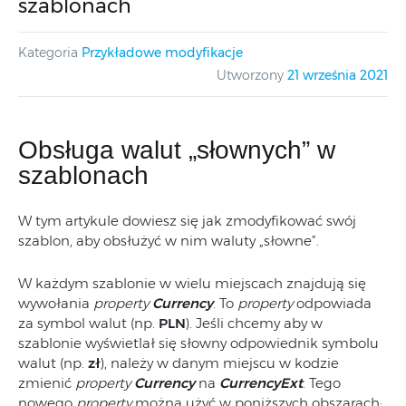
szablonach
Kategoria
Przykładowe modyfikacje
Utworzony
21 września 2021
Obsługa walut „słownych” w
szablonach
W tym artykule dowiesz się jak zmodyfikować swój
szablon, aby obsłużyć w nim waluty „słowne”.
W każdym szablonie w wielu miejscach znajdują się
wywołania
property
Currency
. To
property
odpowiada
za symbol walut (np.
PLN
). Jeśli chcemy aby w
szablonie wyświetlał się słowny odpowiednik symbolu
walut (np.
zł
), należy w danym miejscu w kodzie
zmienić
property
Currency
na
CurrencyExt
. Tego
nowego
property
można użyć w poniższych obszarach: