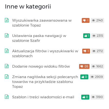
Inne w kategorii
Wyszukiwarka zaawansowana w
-1
2140
szablonie Topaz
Ustawienia paska nawigacji w
1
2315
szablonie Szafir
Aktualizacja filtrów i wyszukiwarki w
-1
2712
szablonach
Dodanie nowego widoku filtrów
-26
1662
Zmiana nagłówka sekcji polecanych
0
2909
towarów na przykładzie szablonu
Topaz
Szablon i treści wiadomości e-mail
0
3190