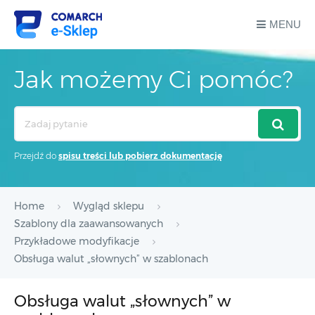
MENU
Jak możemy Ci pomóc?
Search
For
Przejdź do
spisu treści lub pobierz dokumentację
Home
Wygląd sklepu
Szablony dla zaawansowanych
Przykładowe modyfikacje
Obsługa walut „słownych” w szablonach
Obsługa walut „słownych” w