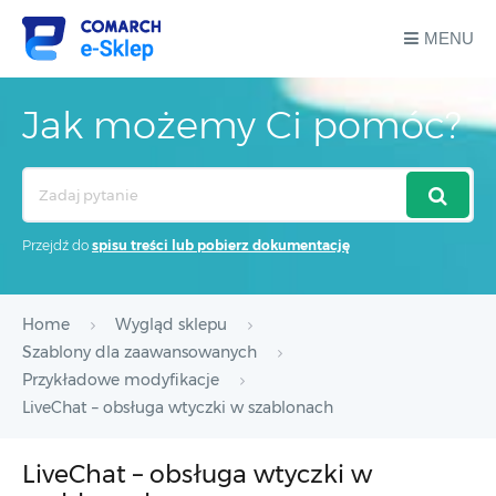
MENU
Jak możemy Ci pomóc?
Search
For
Przejdź do
spisu treści lub pobierz dokumentację
Home
Wygląd sklepu
Szablony dla zaawansowanych
Przykładowe modyfikacje
LiveChat – obsługa wtyczki w szablonach
LiveChat – obsługa wtyczki w