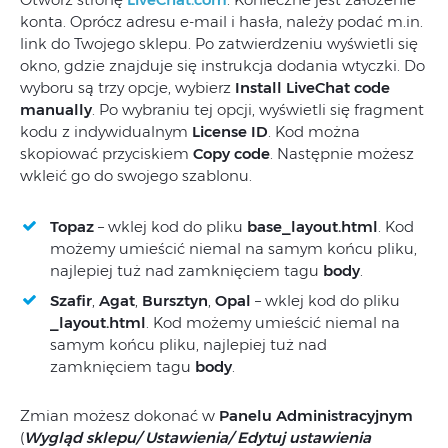
konta. Oprócz adresu e-mail i hasła, należy podać m.in.
link do Twojego sklepu. Po zatwierdzeniu wyświetli się
okno, gdzie znajduje się instrukcja dodania wtyczki. Do
wyboru są trzy opcje, wybierz
Install LiveChat code
manually
. Po wybraniu tej opcji, wyświetli się fragment
kodu z indywidualnym
License ID
. Kod można
skopiować przyciskiem
Copy code
. Następnie możesz
wkleić go do swojego szablonu.
Topaz
– wklej kod do pliku
base_layout.html
. Kod
możemy umieścić niemal na samym końcu pliku,
najlepiej tuż nad zamknięciem tagu
body
.
Szafir
,
Agat
,
Bursztyn
,
Opal
– wklej kod do pliku
_layout.html
. Kod możemy umieścić niemal na
samym końcu pliku, najlepiej tuż nad
zamknięciem tagu
body
.
Zmian możesz dokonać w
Panelu Administracyjnym
(
Wygląd sklepu/ Ustawienia/ Edytuj ustawienia