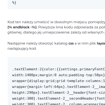
%}
Kod ten należy umieścić w dowolnym miejscu pomiędzy 
{% endblock -%}
. Powyższa linia kodu odpowiada za po
głównej, dlatego jej umiejscowienie zależy od własnych p
Następnie należy otworzyć katalog
css
a w nim plik
layo
następujący kod:
.textElement-2{color:{{settings.primaryFontC
width:1400px;margin:0 auto;padding-top:50px}
wrapper{display:grid;grid-template-columns:1
wrapper{margin-left:64px}.textElement-2__ima
height:290px}.textElement-2__header{font-siz
weight:300}.textElement-2__secondHeader{font
weight:300}.textElement-2__column-wrapper{ma