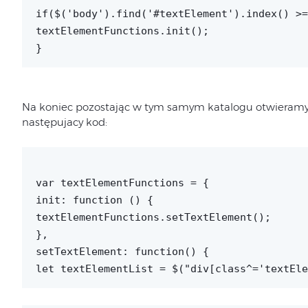
if($('body').find('#textElement').index() >=
textElementFunctions.init();
}
Na koniec pozostając w tym samym katalogu otwieramy
następujacy kod:
var textElementFunctions = {
init: function () {
textElementFunctions.setTextElement();
},
setTextElement: function() {
let textElementList = $("div[class^='textEle