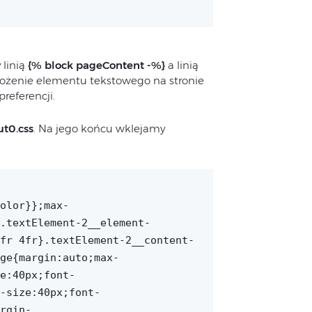
linią
{% block pageContent -%}
a linią
łożenie elementu tekstowego na stronie
referencji.
ut0.css
. Na jego końcu wklejamy
olor}};max-
.textElement-2__element-
fr 4fr}.textElement-2__content-
ge{margin:auto;max-
e:40px;font-
-size:40px;font-
rgin-