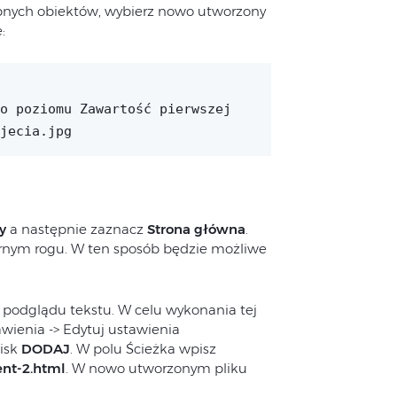
ępnych obiektów, wybierz nowo utworzony
:
o poziomu
Zawartość pierwszej
jecia.jpg
y
a następnie zaznacz
Strona główna
.
nym rogu. W ten sposób będzie możliwe
 podglądu tekstu. W celu wykonania tej
awienia -> Edytuj ustawienia
cisk
DODAJ
. W polu Ścieżka wpisz
nt-2.html
. W nowo utworzonym pliku