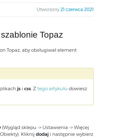
Utworzony
21 czerwca 2021
szablonie Topaz
lon Topaz, aby obsługiwał element
plikach
js
i
css
. Z
tego artykułu
dowiesz
y
(Wygląd sklepu -> Ustawienia -> Więcej
biekty). Kliknij
dodaj
i następnie wybierz