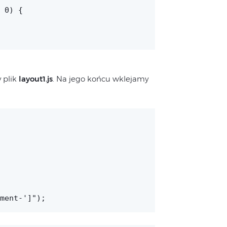
 0) {
 plik
layout1.js
. Na jego końcu wklejamy
ment-']");