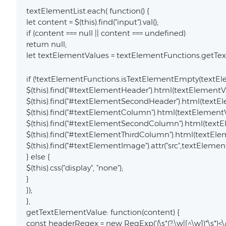
textElementList.each( function() {
let content = $(this).find("input").val();
if (content === null || content === undefined)
return null;
let textElementValues = textElementFunctions.getTe
if (!textElementFunctions.isTextElementEmpty(textEl
$(this).find("#textElementHeader").html(textElementV
$(this).find("#textElementSecondHeader").html(textE
$(this).find("#textElementColumn").html(textElement
$(this).find("#textElementSecondColumn").html(text
$(this).find("#textElementThirdColumn").html(textEl
$(this).find("#textElementImage").attr("src",textEleme
} else {
$(this).css("display", "none");
}
});
},
getTextElementValue: function(content) {
const headerRegex = new RegExp('
(\s*(?:\w|[^\w])*\s*)<