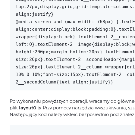
top:27px;display:grid;grid-template-columns:
align:justify}
@media screen and (max-width: 768px) {.textE
align:center;display:block;padding:0}.textEl
wrapper{display:block}.textElement-2__conten
left:0}.textElement-2__image{display:block;w
height:200px;margin-bottom:20px}.textElement
size:20px}.textElement-2__secondHeader{margi
size:20px}.textElement-2__column-wrapper{gri
10% 0 10%;font-size:15px}.textElement-2__col
2__secondColumn{text-align:justify}}
Po wykonaniu powyższych operacji, wracamy do główneg
plik
layout0.js
. Przy pomocy narzędzia wyszukiwania, sz
Następujący kod należy wkleić bezpośrednio pod znalezio