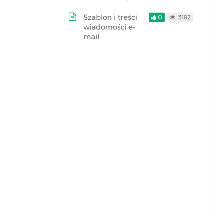
Szablon i treści
0
3182
wiadomości e-
mail