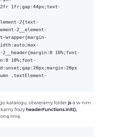
2fr 1fr;gap:44px;text-
lement-2{text-
ement-2__element-
t-wrapper{margin-
idth:auto;max-
-2__header{margin:0 10%;font-
n:0 10%;font-
d:unset;gap:20px;margin:20px
umn .textElement-
o katalogu, otwieramy folder
js
a w nim
ukamy frazy
headerFunctions.init();
.
ną linią: