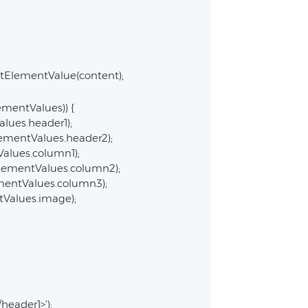
xtElementValue(content);
ementValues)) {
alues.header1);
lementValues.header2);
Values.column1);
ElementValues.column2);
ementValues.column3);
ntValues.image);
\/header1>');