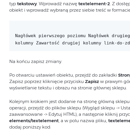
typ
tekstowy
. Wprowadź nazwę
textelement-2
. Z dost
obiekt i wprowadź wybraną przez siebie treść w formacie
Nagłówek pierwszego poziomu
Nagłówek drugieg
kolumny
Zawartość drugiej kolumny
link-do-zd
Na końcu zapisz zmiany.
Po otwarciu ustawień obiektu, przejdź do zakładki
Stron
Zapisz poprzez kliknięcie przycisku
Zapisz
w prawym gór
wyświetlanie tekstu i obrazu na stronie głównej sklepu.
Kolejnym krokiem jest dodanie na stronę główną sklepu
operacji, przejdź do plików sklepu (Wygląd sklepu -> Ust
zaawansowane -> Edytuj HTML), a następnie kliknij przy
elements/textelement
, a w polu nazwa pliku,
texteleme
dodaj poniższy kod: