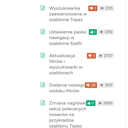
Wyszukiwarka
-1
2135
zaawansowana w
szablonie Topaz
Ustawienia paska
1
2310
nawigacji w
szablonie Szafir
Aktualizacja
-1
2707
filtrów i
wyszukiwarki w
szablonach
Dodanie nowego
-26
1657
widoku filtrów
Zmiana nagłówka
0
2906
sekcji polecanych
towarów na
przykładzie
szablonu Topaz