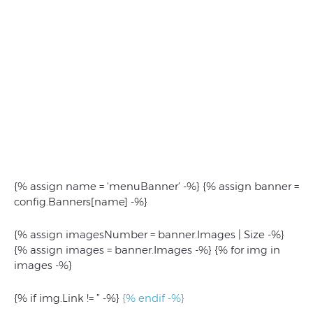
{% assign name = 'menuBanner’ -%} {% assign banner =
config.Banners[name] -%}
{% assign imagesNumber = banner.Images | Size -%}
{% assign images = banner.Images -%} {% for img in
images -%}
{% if img.Link != ” -%}
{% endif -%}