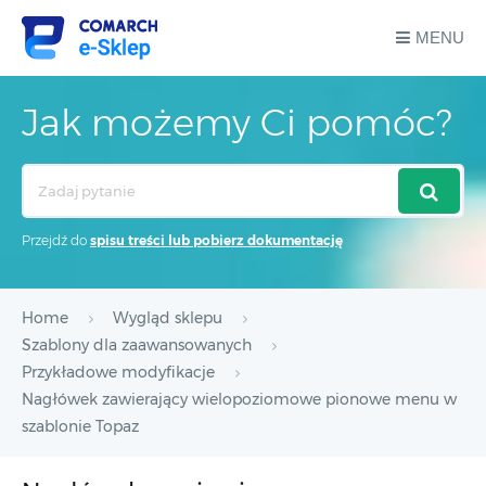
MENU
Jak możemy Ci pomóc?
Search
For
Przejdź do
spisu treści lub pobierz dokumentację
Home
Wygląd sklepu
Szablony dla zaawansowanych
Przykładowe modyfikacje
Nagłówek zawierający wielopoziomowe pionowe menu w
szablonie Topaz