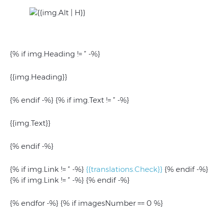
{% if img.Heading != ” -%}
{{img.Heading}}
{% endif -%} {% if img.Text != ” -%}
{{img.Text}}
{% endif -%}
{% if img.Link != ” -%}
{{translations.Check}}
{% endif -%}
{% if img.Link != ” -%} {% endif -%}
{% endfor -%} {% if imagesNumber == 0 %}