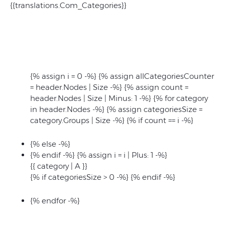
{{translations.Com_Categories}}
{% assign i = 0 -%} {% assign allCategoriesCounter
= header.Nodes | Size -%} {% assign count =
header.Nodes | Size | Minus: 1 -%} {% for category
in header.Nodes -%} {% assign categoriesSize =
category.Groups | Size -%}
{% if count == i -%}
{% else -%}
{% endif -%}
{% assign i = i | Plus: 1 -%}
{{ category | A }}
{% if categoriesSize > 0 -%} {% endif -%}
{% endfor -%}