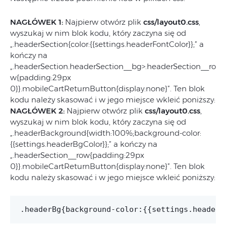
NAGŁÓWEK 1:
Najpierw otwórz plik
css/layout0.css
,
wyszukaj w nim blok kodu, który zaczyna się od
„.headerSection{color:{{settings.headerFontColor}};” a
kończy na
„.headerSection.headerSection__bg>.headerSection__ro
w{padding:29px
0}}.mobileCartReturnButton{display:none}”. Ten blok
kodu należy skasować i w jego miejsce wkleić poniższy:
NAGŁÓWEK 2:
Najpierw otwórz plik
css/layout0.css
,
wyszukaj w nim blok kodu, który zaczyna się od
„.headerBackground{width:100%;background-color:
{{settings.headerBgColor}};” a kończy na
„.headerSection__row{padding:29px
0}}.mobileCartReturnButton{display:none}”. Ten blok
kodu należy skasować i w jego miejsce wkleić poniższy:
.headerBg{background-color:{