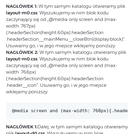
NAGŁÓWEK 1:
W tym samym katalogu otwieramy plik
layout-m0.css
. Wyszukujemy w nim blok kodu
zaczynający się od „@media only screen and (max-
width: 767px)
{.headerSection{height:60px}.headerSection
.headerSection__mainMenu__closeBtn{display:block}”.
Usuwamy go, i w jego miejsce wklejamy poniższy:
NAGŁÓWEK 2:
W tym samym katalogu otwieramy plik
layout-m0.css
. Wyszukujemy w nim blok kodu
zaczynający się od „@media only screen and (max-
width: 768px)
{.headerSection{height:60px}.headerSection
.header__icon”. Usuwamy go, i w jego miejsce
wklejamy poniższy:
NAGŁÓWEK 1:
Dalej, w tym samym katalogu otwieramy
plik
layout-d0.css
. Wyszukujemy w nim linię