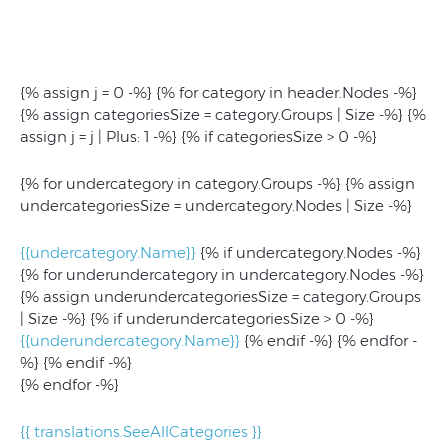
{% assign j = 0 -%} {% for category in header.Nodes -%}
{% assign categoriesSize = category.Groups | Size -%} {%
assign j = j | Plus: 1 -%} {% if categoriesSize > 0 -%}
{% for undercategory in category.Groups -%} {% assign
undercategoriesSize = undercategory.Nodes | Size -%}
{{undercategory.Name}}
{% if undercategory.Nodes -%}
{% for underundercategory in undercategory.Nodes -%}
{% assign underundercategoriesSize = category.Groups
| Size -%} {% if underundercategoriesSize > 0 -%}
{{underundercategory.Name}}
{% endif -%} {% endfor -
%} {% endif -%}
{% endfor -%}
{{ translations.SeeAllCategories }}