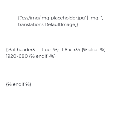
{{’css/img/img-placeholder.jpg’ | Img: ”,
translations.DefaultImage}}
{% if header3 == true -%} 1118 x 534 {% else -%}
1920×680 {% endif -%}
{% endif %}