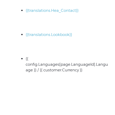
{{translations.Hea_Contact}}
{{translations.Lookbook}}
{{
config.Languages[page.LanguageId].Langu
age }} / {{ customer.Currency }}