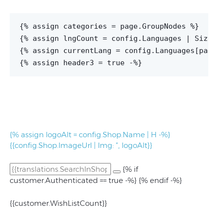
{% assign categories = page.GroupNodes %}

{% assign lngCount = config.Languages | Size -
{% assign currentLang = config.Languages[page.
{% assign header3 = true -%}
{% assign logoAlt = config.Shop.Name | H -%}
{{config.Shop.ImageUrl | Img: ”, logoAlt}}
{% if
customer.Authenticated == true -%}
{% endif -%}
{{customer.WishListCount}}