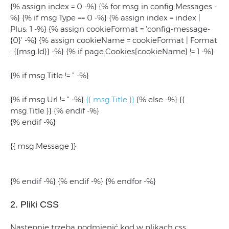
{% assign index = 0 -%} {% for msg in config.Messages -
%} {% if msg.Type == 0 -%} {% assign index = index |
Plus: 1 -%} {% assign cookieFormat = 'config-message-
{0}’ -%} {% assign cookieName = cookieFormat | Format
: {{msg.Id}} -%} {% if page.Cookies[cookieName] != 1 -%}
{% if msg.Title != ” -%}
{% if msg.Url != ” -%}
{{ msg.Title }}
{% else -%} {{
msg.Title }} {% endif -%}
{% endif -%}
{{ msg.Message }}
{% endif -%} {% endif -%} {% endfor -%}
2. Pliki CSS
Następnie trzeba podmienić kod w plikach css.