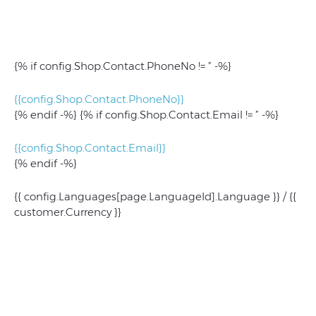
{% if config.Shop.Contact.PhoneNo != ” -%}
{{config.Shop.Contact.PhoneNo}}
{% endif -%} {% if config.Shop.Contact.Email != ” -%}
{{config.Shop.Contact.Email}}
{% endif -%}
{{ config.Languages[page.LanguageId].Language }} / {{
customer.Currency }}