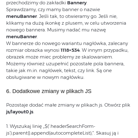
przechodzimy do zakładki
Bannery
.
Sprawdzamy, czy mamy banner o nazwie
menuBanner
. Jeśli tak, to otwieramy go. Jeśli nie,
klikamy na dużą ikonkę z plusem, w celu utworzenia
nowego bannera. Musimy nadać mu nazwę
menuBanner
.
W bannerze do nowego wariantu nagłówka, zalecany
rozmiar obrazka wynosi
1118×534
. W innym przypadku,
obrazek może miec problemy ze skalowaniem.
Możemy również uzupełnić pozostałe pola bannera,
takie jak m.in. nagłówek, tekst, czy link. Są one
obsługiwane w nowym nagłówku.
6. Dodatkowe zmiany w plikach JS
Pozostaje dodać małe zmiany w plikach js. Otwórz plik
js/layout0.js
.
1. Wyszukaj linię „$(’.headerSearchForm-
js’).parent().append(autocompleteList);”. Skasuj ją i