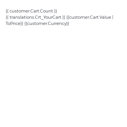
{{ customer.Cart.Count }}
{{ translations.Crt_YourCart }}
{{customer.Cart.Value |
ToPrice}} {{customer.Currency}}