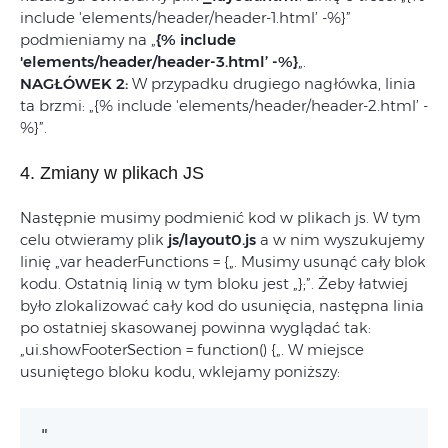
include 'elements/header/header-1.html’ -%}”
podmieniamy na „
{% include
'elements/header/header-3.html’ -%}
„.
NAGŁÓWEK 2:
W przypadku drugiego nagłówka, linia
ta brzmi: „{% include 'elements/header/header-2.html’ -
%}”.
4. Zmiany w plikach JS
Następnie musimy podmienić kod w plikach js. W tym
celu otwieramy plik
js/layout0.js
a w nim wyszukujemy
linię „var headerFunctions = {„. Musimy usunąć cały blok
kodu. Ostatnią linią w tym bloku jest „};”. Żeby łatwiej
było zlokalizować cały kod do usunięcia, następna linia
po ostatniej skasowanej powinna wyglądać tak:
„ui.showFooterSection = function() {„. W miejsce
usuniętego bloku kodu, wklejamy poniższy:
"
var headerFunctions = {
    init: function () {
        headerFunctions.events();
        headerFunctions.setBreadcrumbsMargin();
        headerFunctions.frozenHeaderCategories();
    },
	// Function that sets the menu position according to the width of the logo
    setMenuPosition: function() {
        var logo = $('img[src="logo.png"]');
        var logoWidth = logo.width();

        if(logoWidth > 120) {
            logo.parent().addClass('longLogo');
            $('.headerSection__mainMenu__navLinks').addClass('longLogo');
            $('.headerSection__iconsMenu').addClass('longLogo');
        }
    },
    events: function () {
        var pageHeaderTop = $('.headerSticky');
        var pageHeader = $('.headerSection');
        var mobileCategories = $('.mobileCategories');
        var pageId = $('body').find('input[name="pageId"]').attr('value');
        let mobileLang = false;

        pageHeader.on('click', '.openLanguageAndCurencyMenu-js', function(e) {
            $('.languageAndCurrencyChange').toggle(200);
            $(this).toggleClass('activeButton-js');
        });

        pageHeader.on('change', '.customerLanguageChange-js', function(e) {
            if($(this).is(':checked')) {app.customerLanguageChange(e)}
        });

        pageHeader.on('change', '.customerCurrencyChange-js', function(e) {
            if($(this).is(':checked')) {app.customerCurrencyChange(e)}
        });

        pageHeader.on('click', '.openCloseCategoryMenu .categoriesButton', function(e) {
            if(pageId != 1 && pageId != 22) {
                $('.categoryMenu-js').toggleClass('hidden');
                if($('.categoryMenu-js').hasClass('hidden')) {
                    $('.categoryMenu__allCategories').css('display', 'flex');
                    $('.categoryMenu__allCategories').addClass('hidden');
                }
            } else {
                if($(window).width() < 1391) { if($('.categoryMenu-js').hasClass('hidden')) { $('.categoryMenu-js').removeClass('hidden'); } else { $('.categoryMenu__allCategories').css('display', 'flex'); $('.categoryMenu__allCategories').addClass('hidden'); $('.categoryMenu-js').addClass('hidden'); } } } }); pageHeader.on('click', '.categoriesButton', function(e) { if (($(window).width() > 1390) && (!($('.categoryMenu__categories').hasClass('hidden')))){
                    $('.categoryMenu__allCategories').css('display', 'flex');
                    $('.categoryMenu__allCategories').addClass('hidden');
            }
        });

        pageHeader.on('mouseover', '.categoryMenu__categories ul li', function(e) {
            var categoryId = $(this).find('input[name="categoryId"]').attr('value');
            var undercategory = $('input[name="undercategoryId"]');
            undercategory.each(function() {
                if($(this).attr('value') == categoryId) {
                    $(this).next().removeClass('hidden');
                } else {
                    $(this).next().addClass('hidden');
                }
            })
        });

        pageHeader.on('click', '.otherPages-js', function(e) {
            $('.otherPages').toggle(200);
        });

        pageHeaderTop.on('click', '.opensearchMenu-js', function(e) {
            $('.headerSection__searchForm').addClass('searchFormMobileContainer');
            $('.closesearchMenu-js').removeClass('hidden');
            $('.searchFormMobileContainer').toggle(200);
            if($(window).width() <= 768) {
                preventScrolling();
                $('.go-to-top__btn-js').addClass('hidden');
            }
            
        });

        pageHeaderTop.on('click', '.closesearchMenu-js', function(e) {
            $.when($('.searchFormMobileContainer').toggle(200)).done(function() {
                $('.headerSection__searchForm').removeClass('searchFormMobileContainer');
                $('.closesearchMenu-js').addClass('hidden');
            });
            if($(window).width() <= 768) { $('body').toggleClass('noscroll'); $('.go-to-top__btn-js').removeClass('hidden'); } }); mobileCategories.on('click', '.closeCategoryMenu-js', function(e) { $.when($('.mobileCategories').toggle(200)).done(function() { $('.mobileCategories').toggleClass('hidden'); }); $('.menuItem').not('.menuButton').toggleClass('menuDisabledIcons'); $('.menuButton').toggleClass('menuActive'); if($('.headerSection').css('z-index') == 0) { $('.headerSection').css('z-index', 13); } else { $('.headerSection').css('z-index', 0); } }); mobileCategories.on('click', '.openUnderCategory-js', function(e) { var submenu = $(this).parent().find($('.undercategoryContainerMobile')); if($(this).hasClass('mobileLang') && mobileLang == false) { mobileLang = true; $('.languageAndCurrencyChange').clone().appendTo('.mobileLangContainer'); } $(this).toggleClass('rotate'); submenu.toggle(200); }); mobileCategories.on('click', '.openUnderUnderCategory-js', function(e) { var subsubmenu = $(this).parent().find($('.underundercategoryContainerMobile')); $(this).toggleClass('rotate'); subsubmenu.toggle(200); }); mobileCategories.scroll(function() { if($(this).length) { if(!($(this).hasClass('hidden'))) { if ($(this).scrollTop() > 10) {
                        $('.go-to-top__btn-js').fadeIn();
                    } else {
                        $('.go-to-top__btn-js').fadeOut();
                    }
                } 
            }
        });

        $(window).ready(function(e) {
            $('html, body').animate({scrollTop : 0},10);
        });

        $(window).on('scroll', function(e) {
            if($(this).scrollTop() > 0 ) {
                    $('.headerSticky').css('box-shadow', '2px 1px 4px 0 #b0b0b0');
            } else {
                $('.headerSticky').css('box-shadow', 'none');
            }
        });

        $(window).on('load', function(e) {
            var logoWidth = parseInt($('.headerSection__logo img').css('width'));
            var isCustomerLogged = $('body').find('input[name="isAuthenticatedCustomer"]').attr('value');
            if(logoWidth > 36) {
                if(isCustomerLogged == 1) {
                    $('.headerSection__searchForm').addClass('wideLogoLogin');
                } else {
                    $('.headerSection__searchForm').addClass('wideLogo');
                }
            }

            if($(window).width() <= 768) { $('.headerSection__searchForm').addClass('searchFormMobileContainer'); $('.closesearchMenu-js').removeClass('hidden'); } else { $('.headerSection__searchForm').removeClass('searchFormMobileContainer'); $('.closesearchMenu-js').addClass('hidden'); if($(window).width() > 768 && $(window).width() <= 1390) {
                    $('.categoryMenu-js').addClass('hidden');
                    $('.headerSection__pages__categories').addClass('openCloseCategoryMenu');
                } else {
                    if(pageId == 1 || pageId == 22) {
                        $('.categoryMenu-js').removeClass('hidden');
                    } else {
                        $('.categoryMenu-js').addClass('hidden');
                        $('.headerSection__pages__categories').addClass('openCloseCategoryMenu');
                    }  
                }
            }
        });

        $(window).on('resize', function(e) {
            if($(window).width() <= 768) { $('.headerSection__searchForm').addClass('searchFormMobileContainer'); $('.closesearchMenu-js').removeClass('hidden'); $('.headerSection__searchForm').css('display', 'none'); $('body').removeClass('noscroll'); } else { $('.headerSection__searchForm').removeClass('searchFormMobileContainer'); $('.closesearchMenu-js').addClass('hidden'); $('.headerSection__searchForm').css('display', 'inline-block'); $('.categoryMenu__allCategories').addClass('hidden'); if($(window).width() > 768 && $(window).width() <= 1390) { if(!($('.mobileCategories').hasClass('hidden'))) { $('.mobileCategories').toggle(200); $('.mobileCategories').addClass('hidden'); $('.menuItem').not('.menuButton').toggleClass('menuDisabledIcons'); $('.menuButton').toggleClass('menuActive'); if($('.headerSection').css('z-index') == 0) { $('.headerSection').css('z-index', 13); } else { $('.headerSection').css('z-index', 0); } } $('.headerSection__pages__categories').addClass('openCloseCategoryMenu'); $('.categoryMenu-js').addClass('hidden'); $('.headerSection__pages__categories').addClass('openCloseCategoryMenu'); } else { if(pageId == 1 || pageId == 22) { $('.categoryMenu-js').removeClass('hidden'); } else { $('.categoryMenu-js').addClass('hidden'); $('.headerSection__pages__categories').addClass('openCloseCategoryMenu'); } } } }); $('.menuBanner').slick({ lazyLoad: 'progressive', infinite: true, slidesToShow: 1, slidesToScroll: 1, draggable: false, autoplay: true, autoplaySpeed: 8000 }); var isCategoriesClonned = false; $(window).on('scroll', function(e) { if ($(window).scrollTop() > 70 && isCategoriesClonned == false){
                isCategoriesClonned = true;
                $('.headerSection__pages__categories').clone().appendTo('.frozenHeaderCategories');
                $('.frozenHeaderCategories').find('.headerSection__pages__categories').addClass('openCloseCategoryMenu');
                $('.frozenHeaderCategories').find('.categoryMenu__allCategories').addClass('hidden');         
                $('.frozenHeaderCategories').find('.categoryMenu-js').addClass('hidden');         
            } else if ($(window).scrollTop() <= 70 && isCategoriesClonned == true) { isCategoriesClonned = false; $('.frozenHeaderCategories .headerSection__pages__categories').remove(); if(pageId != 1 && pageId != 22) { $('.categoryMenu__allCategories').addClass('hidden'); $('.categoryMenu-js').addClass('hidden'); } } }); }, setBreadcrumbsMargin: function() { $('.breadcrumbs-wrapper').css('margin-top', '0', '!important'); }, frozenHeaderCategories: function() { var pageHeaderTop = $('.headerSticky'); pageHeaderTop.on('click', '.frozenHeaderCategories .openCloseCategoryMenu .categoriesButton', function(e) { $('.fro