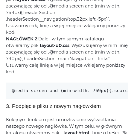
zaczynającą się od „@media screen and (min-width:
769px){.headerSection
.headerSection__navigation{top:32px;left:-5px}”.
Usuwamy całą linię a w jej miejsce wklejamy poniższy
kod:
NAGŁÓWEK 2:
Dalej, w tym samym katalogu
otwieramy plik
layout-d0.css
. Wyszukujemy w nim linię
zaczynającą się od „@media screen and (min-width:
790px){.headerSection .mainNavigation__links”.
Usuwamy całą linię a w jej miejsce wklejamy poniższy
kod:
3. Podpięcie pliku z nowym nagłówkiem
Kolejnym krokiem jest umożliwienie wyświetlania
naszego nowego nagłówka. W tym celu, w głównym
katalogu otwieramy plik
_layout.html
. Linię o treści „{%