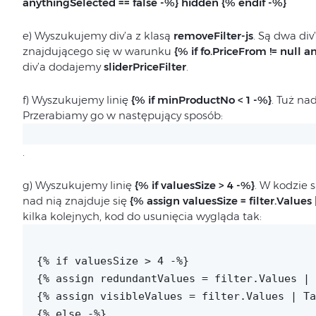
anythingSelected == false -%} hidden {% endif -%}
e) Wyszukujemy div’a z klasą
removeFilter-js
. Są dwa div
znajdującego się w warunku
{% if fo.PriceFrom != null an
div’a dodajemy
sliderPriceFilter
.
f) Wyszukujemy linię
{% if minProductNo < 1 -%}
. Tuż na
Przerabiamy go w następujący sposób:
.
g) Wyszukujemy linię
{% if valuesSize > 4 -%}
. W kodzie s
nad nią znajduje się
{% assign valuesSize = filter.Values 
kilka kolejnych, kod do usunięcia wygląda tak:
{% if valuesSize > 4 -%}
{% assign redundantValues = filter.Values | 
{% assign visibleValues = filter.Values | Ta
{% else -%}