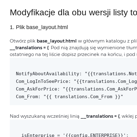
Modyfikacje dla obu wersji listy 
1. Plik base_layout.html
Otwórz plik
base_layout.html
w głównym katalogu z plik
__translations = {
. Pod nią znajdują się wymienione tłumac
ostatniego na tej liście dopisz przecinek na końcu, i po
NotifyAboutAvailability: "{{translations.Not
Com_LogInToSeePrice: "{{translations.Com_Log
Com_AskForPrice: "{{translations.Com_AskForP
Com_From: "{{ translations.Com_From }}"
Nad wyszukaną wcześniej linią
__translations = {
, wklej 
__isEnterprise = '{{config.ENTERPRISE}}'; __