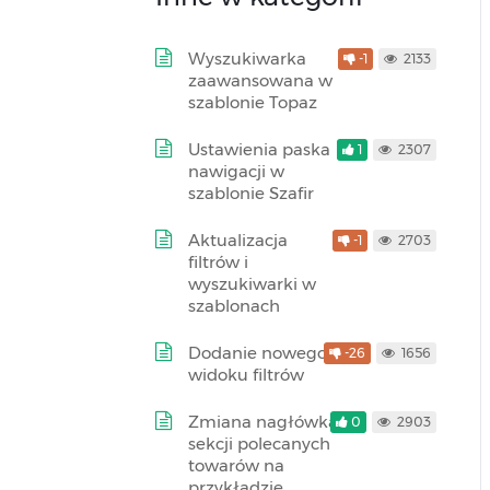
Wyszukiwarka
-1
2133
zaawansowana w
szablonie Topaz
Ustawienia paska
1
2307
nawigacji w
szablonie Szafir
Aktualizacja
-1
2703
filtrów i
wyszukiwarki w
szablonach
Dodanie nowego
-26
1656
widoku filtrów
Zmiana nagłówka
0
2903
sekcji polecanych
towarów na
przykładzie