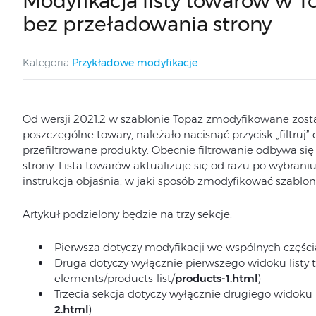
Modyfikacja listy towarów w To
bez przeładowania strony
Kategoria
Przykładowe modyfikacje
Od wersji 2021.2 w szablonie Topaz zmodyfikowane został
poszczególne towary, należało nacisnąć przycisk „filtruj
przefiltrowane produkty. Obecnie filtrowanie odbywa si
strony. Lista towarów aktualizuje się od razu po wybraniu
instrukcja objaśnia, w jaki sposób zmodyfikować szablon
Artykuł podzielony będzie na trzy sekcje.
Pierwsza dotyczy modyfikacji we wspólnych części
Druga dotyczy wyłącznie pierwszego widoku listy 
elements/products-list/
products-1.html
)
Trzecia sekcja dotyczy wyłącznie drugiego widok
2.html
)