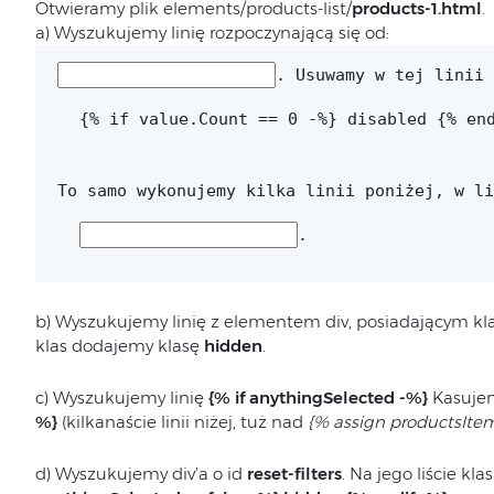
Otwieramy plik elements/products-list/
products-1.html
.
a) Wyszukujemy linię rozpoczynającą się od:
. Usuwamy w tej linii 
{% if value.Count == 0 -%} disabled {% en
To samo wykonujemy kilka linii poniżej, w li
.
b) Wyszukujemy linię z elementem div, posiadającym kl
klas dodajemy klasę
hidden
.
c) Wyszukujemy linię
{% if anythingSelected -%}
Kasujemy
%}
(kilkanaście linii niżej, tuż nad
{% assign productsItem
d) Wyszukujemy div’a o id
reset-filters
. Na jego liście 