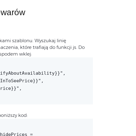
towarów
ami szablonu. Wyszukaj linię
zenia, które trafiają do funkcji js. Do
d spodem wklej:
ifyAboutAvailability}}",
InToSeePrice}}",
rice}}",
poniższy kod:
hidePrices =