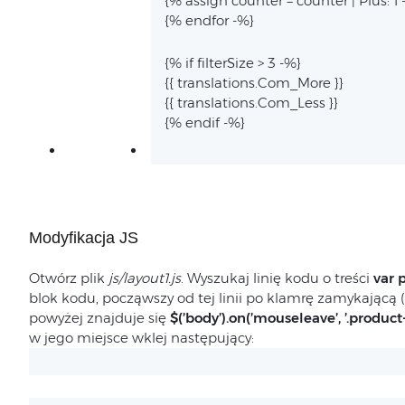
{% assign counter = counter | Plus: 1 
{% endfor -%}
{% if filterSize > 3 -%}
{{ translations.Com_More }}
{{ translations.Com_Less }}
{% endif -%}
Modyfikacja JS
Otwórz plik
js/layout1.js
. Wyszukaj linię kodu o treści
var 
blok kodu, począwszy od tej linii po klamrę zamykającą (
powyżej znajduje się
$(’body’).on(’mouseleave’, ’.product-
w jego miejsce wklej następujący: