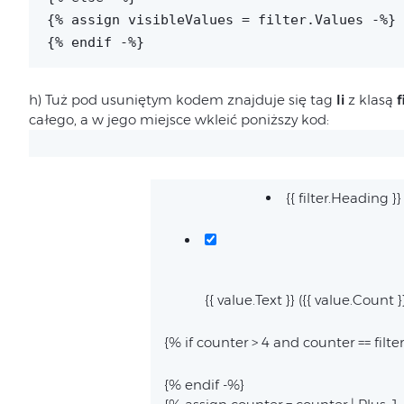
{% assign visibleValues = filter.Values -%}
{% endif -%}
h) Tuż pod usuniętym kodem znajduje się tag
li
z klasą
f
całego, a w jego miejsce wkleić poniższy kod:
{{ filter.Heading }}
{{ value.Text }} ({{ value.Count }
{% if counter > 4 and counter == filte
{% endif -%}