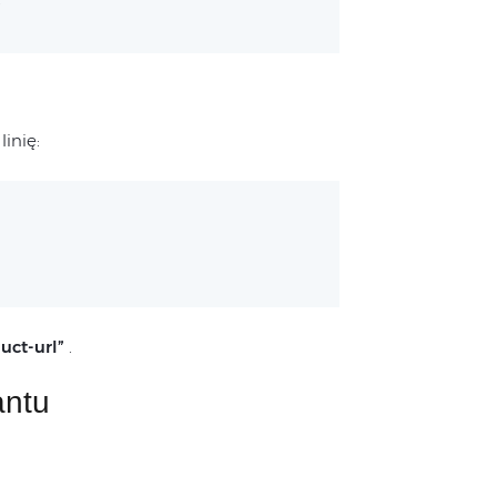
inię:
duct-url”
.
antu