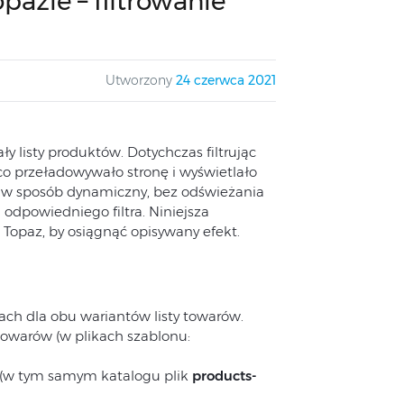
pazie – filtrowanie
Utworzony
24 czerwca 2021
y listy produktów. Dotychczas filtrując
” co przeładowywało stronę i wyświetlało
ę w sposób dynamiczny, bez odświeżania
 odpowiedniego filtra. Niniejsza
 Topaz, by osiągnąć opisywany efekt.
ach dla obu wariantów listy towarów.
towarów (w plikach szablonu:
u (w tym samym katalogu plik
products-