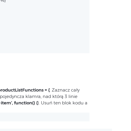
-%}
productListFunctions = {
. Zaznacz cały
pojedyncza klamra, nad którą 3 linie
item’, function() {
). Usuń ten blok kodu a