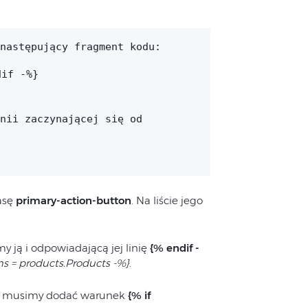
następujący fragment kodu:
dif -%}
nii zaczynającej się od
asę
primary-action-button
. Na liście jego
 ją i odpowiadającą jej linię
{% endif -
s = products.Products -%}
.
klas musimy dodać warunek
{% if