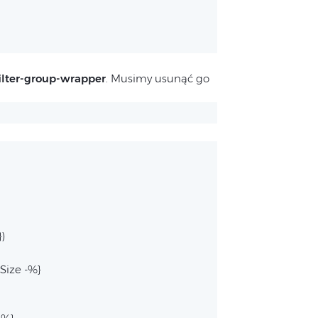
ilter-group-wrapper
. Musimy usunąć go
})
rSize -%}