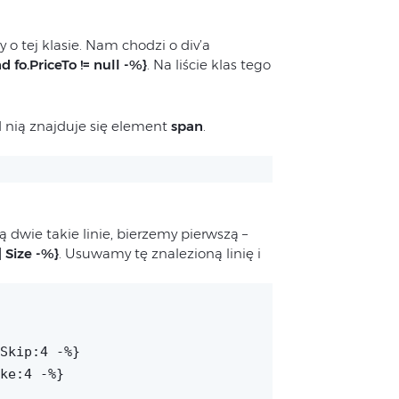
’y o tej klasie. Nam chodzi o div’a
d fo.PriceTo != null -%}
. Na liście klas tego
d nią znajduje się element
span
.
ą dwie takie linie, bierzemy pierwszą –
| Size -%}
. Usuwamy tę znalezioną linię i
Skip:4 -%}
ke:4 -%}