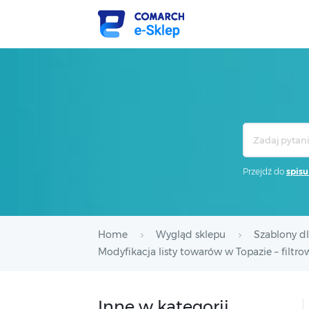
Search
For
Przejdź do
spisu
Home
Wygląd sklepu
Szablony d
Modyfikacja listy towarów w Topazie – filtr
Inne w kategorii