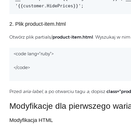
'{{customer.HidePrices}}';
2. Plik product-item.html
Otwórz plik partials/
product-item.html
. Wyszukaj w nim l
<code lang=”ruby”>
</code>
Przed
aria-label
, a po otwarciu tagu
a
, dopisz
class=”pro
Modyfikacje dla pierwszego wari
Modyfikacja HTML