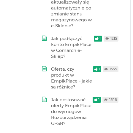
aktualizowały się
automatycznie po
zmianie stanu
magazynowego w
e-Sklepie?
Jak podłączyć
1
1215
konto EmpikPlace
w Comarch e-
Sklep?
Oferta, czy
1
1335
produkt w
EmpikPlace – jakie
są różnice?
Jak dostosować
1
1546
oferty EmpikPlace
do wymogów
Rozporządzenia
GPSR?