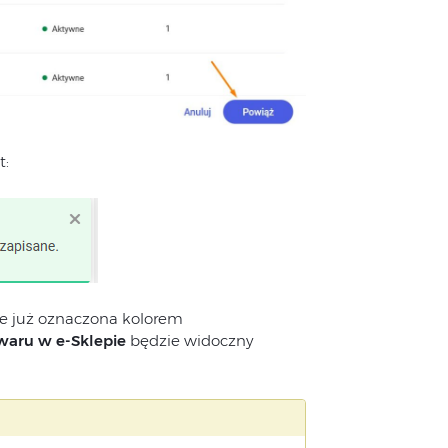
t:
ie już oznaczona kolorem
waru w e-Sklepie
będzie widoczny