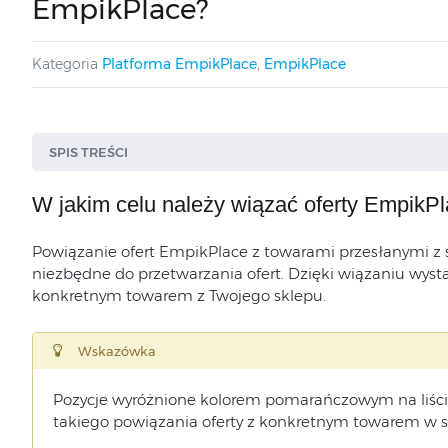
EmpikPlace?
Kategoria
Platforma EmpikPlace
,
EmpikPlace
SPIS TREŚCI
W jakim celu należy wiązać oferty EmpikP
Powiązanie ofert EmpikPlace z towarami przesłanymi z
Automatyczne wiązanie za pomocą kodu EAN
niezbędne do przetwarzania ofert. Dzięki wiązaniu wysta
Ręczne wiązanie
konkretnym towarem z Twojego sklepu.
Dodawanie nowej oferty
Wskazówka
Pozycje wyróżnione kolorem pomarańczowym na liście
takiego powiązania oferty z konkretnym towarem w s