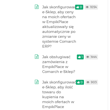
Jak skonfigurować
0
1054
e-Sklep, aby ceny
na moich ofertach
w EmpikPlace
aktualizowały się
automatycznie po
zmianie ceny w
systemie Comarch
ERP?
Jak obsługiwać
1
1444
zamówienia z
EmpikPlace w
Comarch e-Sklep?
Jak skonfigurować
0
903
e-Sklep, aby ilość
towaru do
kupienia na
moich ofertach w
EmpikPlace