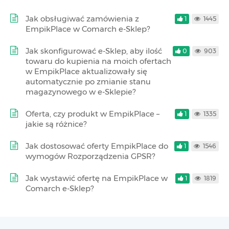
Jak obsługiwać zamówienia z
1
1445
EmpikPlace w Comarch e-Sklep?
Jak skonfigurować e-Sklep, aby ilość
0
903
towaru do kupienia na moich ofertach
w EmpikPlace aktualizowały się
automatycznie po zmianie stanu
magazynowego w e-Sklepie?
Oferta, czy produkt w EmpikPlace –
1
1335
jakie są różnice?
Jak dostosować oferty EmpikPlace do
1
1546
wymogów Rozporządzenia GPSR?
Jak wystawić ofertę na EmpikPlace w
1
1819
Comarch e-Sklep?