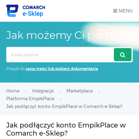
MENU
Jak możemy Ci pomóc?
Search
For
Przejdź do
spisu treści lub pobierz dokumentację
Home
Integracje
Marketplace
Platforma EmpikPlace
Jak podłączyć konto EmpikPlace w Comarch e-Sklep?
Jak podłączyć konto EmpikPlace w
Comarch e-Sklep?