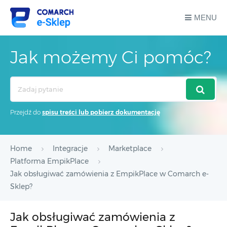
MENU
Jak możemy Ci pomóc?
Search
For
Przejdź do
spisu treści lub pobierz dokumentację
Home
Integracje
Marketplace
Platforma EmpikPlace
Jak obsługiwać zamówienia z EmpikPlace w Comarch e-
Sklep?
Jak obsługiwać zamówienia z