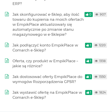
ERP?
Jak skonfigurować e-Sklep, aby ilość
0
907
towaru do kupienia na moich ofertach
w EmpikPlace aktualizowały się
automatycznie po zmianie stanu
magazynowego w e-Sklepie?
Jak podłączyć konto EmpikPlace w
1
1220
Comarch e-Sklep?
Oferta, czy produkt w EmpikPlace –
1
1338
jakie są różnice?
Jak dostosować oferty EmpikPlace do
1
1550
wymogów Rozporządzenia GPSR?
Jak wystawić ofertę na EmpikPlace w
1
1824
Comarch e-Sklep?