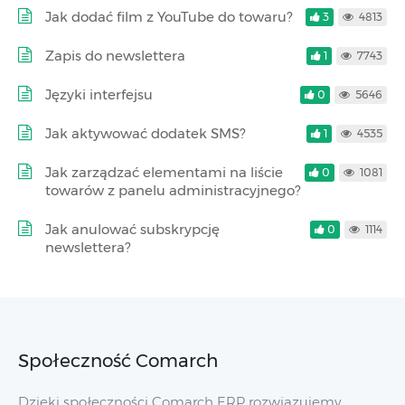
Jak dodać film z YouTube do towaru?
3
4813
Zapis do newslettera
1
7743
Języki interfejsu
0
5646
Jak aktywować dodatek SMS?
1
4535
Jak zarządzać elementami na liście
0
1081
towarów z panelu administracyjnego?
Jak anulować subskrypcję
0
1114
newslettera?
Społeczność Comarch
Dzięki społeczności Comarch ERP rozwiązujemy