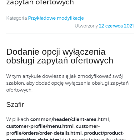
zapytań ofertowych
Kategoria
Przykładowe modyfikacje
Utworzony
22 czerwca 2021
Dodanie opcji wyłączenia
obsługi zapytań ofertowych
W tym artykule dowiesz się jak zmodyfikować swój
szablon, aby dodać opcję wyłączenia obsługi zapytań
ofertowych.
Szafir
W plikach
common/header/client-area.html
,
customer-profile/menu.html
,
customer-
profile/orders/order-details.html
,
product/product-
presentation-data.html
(w tym ostatnim pliku dana