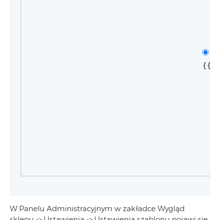
{{n
W Panelu Administracyjnym w zakładce Wygląd
sklepu -> Ustawienia -> Ustawienia szablonu pojawi się