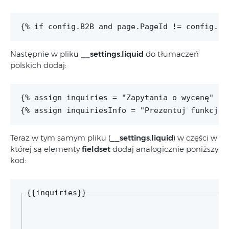
Następnie w pliku
__settings.liquid
do tłumaczeń
polskich dodaj:
{% assign inquiries = "Zapytania o wycenę" -%}
Teraz w tym samym pliku (
__settings.liquid
) w części w
której są elementy
fieldset
dodaj analogicznie poniższy
kod:
{{inquiries}}