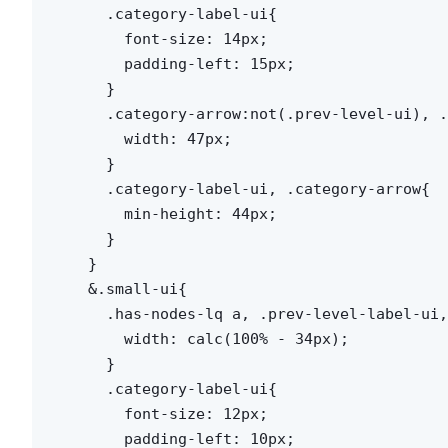
      .category-label-ui{

        font-size: 14px;

        padding-left: 15px;

      }

      .category-arrow:not(.prev-level-ui), .
        width: 47px;

      }

      .category-label-ui, .category-arrow{

        min-height: 44px;

      }

    }

    &.small-ui{

      .has-nodes-lq a, .prev-level-label-ui,
        width: calc(100% - 34px);

      }

      .category-label-ui{

        font-size: 12px;

        padding-left: 10px;
