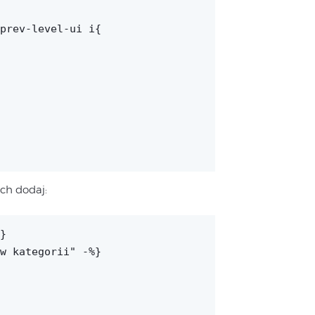
prev-level-ui i{

ch dodaj:
}

w kategorii" -%}
