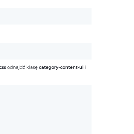
css
odnajdź klasę
category-content-ui
i