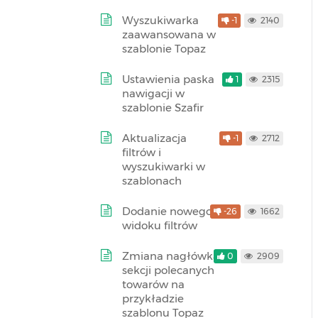
Wyszukiwarka
-1
2140
zaawansowana w
szablonie Topaz
Ustawienia paska
1
2315
nawigacji w
szablonie Szafir
Aktualizacja
-1
2712
filtrów i
wyszukiwarki w
szablonach
Dodanie nowego
-26
1662
widoku filtrów
Zmiana nagłówka
0
2909
sekcji polecanych
towarów na
przykładzie
szablonu Topaz