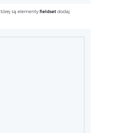
której są elementy
fieldset
dodaj