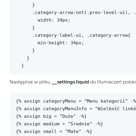
      }

      .category-arrow:not(.prev-level-ui), .
        width: 34px;

      }

      .category-label-ui, .category-arrow{

        min-height: 34px;

      }

    }

Następnie w pliku
__settings.liquid
do tłumaczeń polski
{% assign categoryMenu = "Menu kategorii" -%
{% assign categoryMenuInfo = "Wielkość linkó
{% assign big = "Duże" -%}

{% assign medium = "Średnie" -%}
