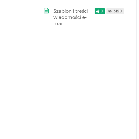
Szablon i treści
0
3190
wiadomości e-
mail