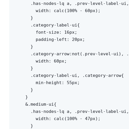
      .has-nodes-lq a, .prev-level-label-ui,
        width: calc(100% - 60px);

      }

      .category-label-ui{

        font-size: 16px;

        padding-left: 20px;

      }

      .category-arrow:not(.prev-level-ui), .
        width: 60px;

      }

      .category-label-ui, .category-arrow{

        min-height: 55px;

      }

    }

    &.medium-ui{

      .has-nodes-lq a, .prev-level-label-ui,
        width: calc(100% - 47px);

      }
