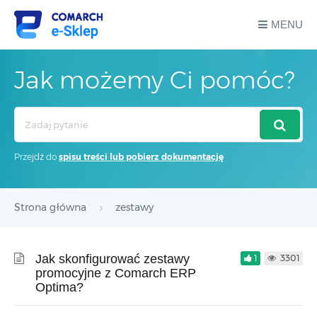
MENU
Jak możemy Ci pomóc?
Search
For
Przejdź do
spisu treści lub pobierz dokumentację
Strona główna
zestawy
Jak skonfigurować zestawy
1
3301
promocyjne z Comarch ERP
Optima?