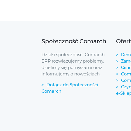
Społeczność Comarch
Ofer
Dzięki społeczności Comarch
Demo
ERP rozwiązujemy problemy,
Zamó
dzielimy się pomysłami oraz
Cenn
informujemy o nowościach.
Coma
Com
Dołącz do Społeczności
Czym
Comarch
e-Skle