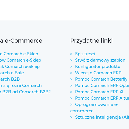
ta e-Commerce
Przydatne linki
 Comarch e-Sklep
Spis treści
w Comarch e-Sklep
Stwórz darmowy szablon
ik Comarch e-Sklep
Konfigurator produktu
rch e-Sale
Więcej o Comarch ERP
arch B2B
Pomoc Comarch Betterfly
 się różni Comarch
Pomoc Comarch ERP Opt
p B2B od Comarch B2B?
Pomoc Comarch ERP XL
Pomoc Comarch ERP Alt
Oprogramowanie e-
commerce
Sztuczna Inteligencja (AI