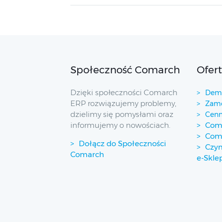
Społeczność Comarch
Ofer
Dzięki społeczności Comarch
Demo
ERP rozwiązujemy problemy,
Zamó
dzielimy się pomysłami oraz
Cenn
informujemy o nowościach.
Coma
Com
Dołącz do Społeczności
Czym
Comarch
e-Skle