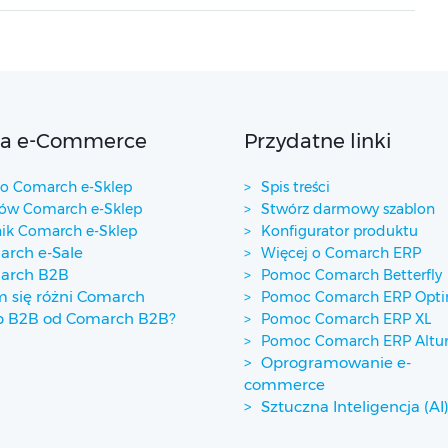
ta e-Commerce
Przydatne linki
 Comarch e-Sklep
Spis treści
w Comarch e-Sklep
Stwórz darmowy szablon
ik Comarch e-Sklep
Konfigurator produktu
rch e-Sale
Więcej o Comarch ERP
arch B2B
Pomoc Comarch Betterfly
 się różni Comarch
Pomoc Comarch ERP Opt
p B2B od Comarch B2B?
Pomoc Comarch ERP XL
Pomoc Comarch ERP Alt
Oprogramowanie e-
commerce
Sztuczna Inteligencja (AI