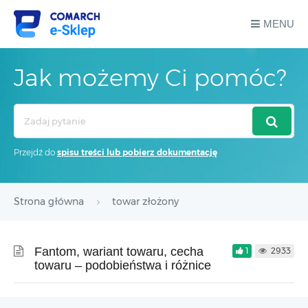
MENU
Jak możemy Ci pomóc?
Search
For
Przejdź do
spisu treści lub pobierz dokumentację
Strona główna
towar złożony
Fantom, wariant towaru, cecha
1
2933
towaru – podobieństwa i różnice