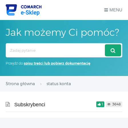
MENU
Jak możemy Ci pomóc?
Search
For
Przejdź do
spisu treści lub pobierz dokumentację
Strona główna
status konta
Subskrybenci
1
3648